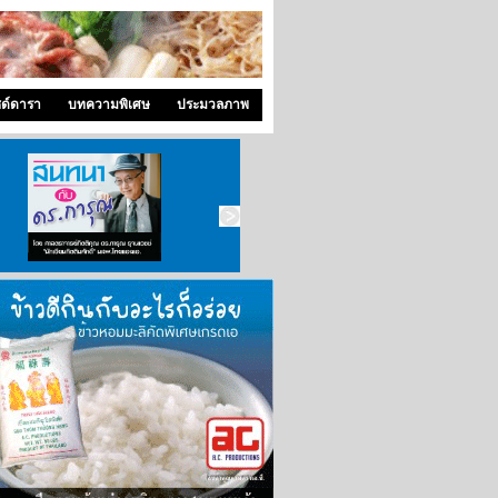
ซด์ดารา
บทความพิเศษ
ประมวลภาพ
สนทนากับ ดร.การุณ
ซุปเปอร์แพท
คุณหมอ..ขอคุย