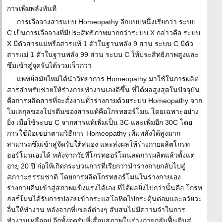
การเพิ่มพลังทันที
การเจือจางสารแบบ Homeopathy อีกแบบหนึ่งเรียกว่า ระบบ
C เป็นการเจือจางที่มีประสิทธิภาพมากกว่าระบบ X กล่าวคือ ระบบ
X มีตัวสารแม่หรือสารแท้ 1 ตัวในฐานพลัง 9 ส่วน ระบบ C มีตัว
สารแม่ 1 ตัวในฐานพลัง 99 ส่วน ระบบ C ให้ประสิทธิภาพสูงและ
ซึมเข้าสู่จุดรับได้รวมเร็วกว่า
แพทย์สมัยใหม่ได้นำวิทยาการ Homeopathy มาใช้ในการผลิต
สารสำหรับช่วยให้ร่างกายทำงานเองดีขึ้น ที่ได้ผลสูงสุดในปัจจุบัน
คือการผลิตสารที่จะสั่งงานทั่วร่างกายด้วยระบบ Homeopathy จาก
โมเลกุลของโปรตีนของสารแท้คือโกรทฮอร์โมน โดยเฉพาะอย่าง
ยิ่ง เมื่อใช้ระบบ C จากสารแท้เพิ่มเป็น 3C และเพิ่มอีก 30C โดย
การใช้มือเขย่าตามวิธีการ Homeopathy เพิ่มพลังได้สูงมาก
สามารถซึมเข้าสู่จัดรับใต้สมอง และส่งผลให้ร่างกายผลิตโกรท
ฮอร์โมนเองได้ หลังจากวัยที่โกรทฮอร์โมนลดการผลิตแล้วตั้งแต่
อายุ 20 ปี ก่อให้เกิดกระบวนการที่เรียกว่านำร่างกายกลับไปสู่
สภาวะธรรมชาติ โดยการผลิตโกรทฮอร์โมนในร่างกายเอง
ร่างกายคืนเข้าสู่สภาพแข็งแรงได้เอง ที่ได้ผลยิ่งไปกว่านั้นคือ โกรท
ฮอร์โมนได้รับการปล่อยเข้ากระแสโลหิตไปกระตุ้นต่อมและอวัยวะ
อื่นให้ทำงาน หลังจากที่เซลล์ต่างๆ สับสนไม่มีความจำในการ
ทำงานเหลืออยู่ อีกทั้งจุดรับที่เสื่อมสภาพในร่างกายกลับฟื้นคืนสู่