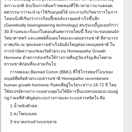
สภาวะปกติ นับเป็นการค้นคว้าทดลองที่ใช้เวลายาวนานตลอด
ศตวรรษ กว่าจะนำมาใช้กับมนุษย์ได้ ประจวบกับวิทยาการในการ
โคลนนิ่งที่เรียกว่าการก็อปปี้เซลล์บรรลุผลสำเร็จขึ้นอีก
(Genetically bioengineering technology) คนรุ่นเบบี้บูมเมอร์กว่า
30 ล้านคนจะเริ่มแก่ในตอนต้นศตวรรษใหม่นี้ จึงน่าจะขอบคุณนัก
วิทยาศาสตร์ และแพทย์ทั้งแผนใหม่และแผนธรรมชาติ ที่สามารถ
มาพบกัน ณ จุดแห่งความสำเร็จอันยิ่งใหญ่ต่อมวลมนุษยชาติ ใน
การบำบัดความแก่ของวัยด้วยระบบ Homeopathy Growth
Hormone ด้วยการส่งเสริมให้ร่างกายคืนสู่วัยเจริญเติบโตตาม
ธรรมชาติก่อนที่จะสายเกินไป
การทดลอง Biomed Comm (BMC) ที่ใช้โกรทฮอร์โมนของ
มนุษย์ที่ผลิตด้วยระบบธรรมชาติ Homepathic recombinant
human growth hormone กับคนที่อยู่ในวัยระหว่าง 18-72 ปี โดย
ใช้สเปรย์ทางปาก แบบควบคุมไม่ให้มีสารอื่นแปลกปลอมปะปนอยู่
กฎว่าผลที่สำคัญต่อระบบร่างกายและระบบสารทจิตใจ คือ
1.น้ำหนักตัวลด
2.สะโพกบนลด
3.ขนาดแขนส่วนบนขยาย