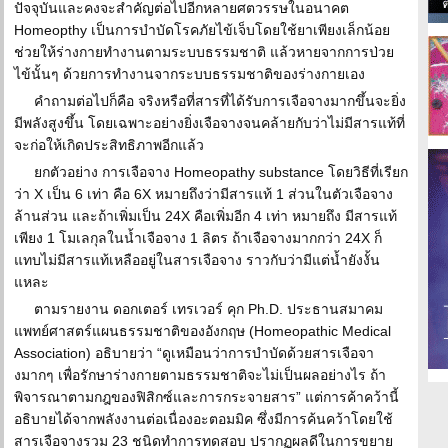
ปัจจุบันและคงจะสำคัญต่อไปอีกหลายศตวรรษในอนาคต
Homeopthy เป็นการบำบัดโรคภัยไข้เจ็บโดยใช้ยาเพียงเล็กน้อย
ช่วยให้ร่างกายทำงานตามระบบธรรมชาติ แล้วหายจากการป่วย
ไข้นั้นๆ ด้วยการทำงานจากระบบธรรมชาติของร่างกายเอง
คำถามต่อไปก็คือ จริงหรือที่สารที่ได้รับการเจือจางมากขึ้นจะยิ่ง
มีพลังสูงขึ้น โดยเฉพาะอย่างยิ่งเจือจางจนคล้ายกับว่าไม่มีสารแท้ที่
จะก่อให้เกิดประสิทธิภาพอีกแล้ว
ยกตัวอย่าง การเจือจาง Homeopathy substance โดยวิธีที่เรียก
ว่า X เป็น 6 เท่า คือ 6X หมายถึงว่ามีสารแท้ 1 ส่วนในตัวเจือจาง
ล้านส่วน และถ้าเพิ่มเป็น 24X คือเพิ่มอีก 4 เท่า หมายถึง มีสารแท้
เพียง 1 โมเลกุลในน้ำเจือจาง 1 ลิตร ถ้าเจือจางมากกว่า 24X ก็
แทบไม่มีสารแท้เหลืออยู่ในสารเจือจาง ราวกับว่ามีแต่น้ำยังงั้น
แหละ
ตามรายงาน ดอกเตอร์ เทรเวอร์ คุก Ph.D. ประธานสมาคม
แพทย์ศาสตร์แผนธรรมชาติของอังกฤษ (Homeopathic Medical
Association) อธิบายว่า “ดูเหมือนว่าการบำบัดด้วยสารเจือจา
งมากๆ เพื่อรักษาร่างกายตามธรรมชาติจะไม่เป็นผลอย่างไร ถ้า
พิจารณาตามกฎของฟิสิกซ์และการกระจายสาร” แต่การค้าคว้านี้
อธิบายได้จากพลังงานต่อเนื่องอะตอมมิค ซึ่งมีการค้นคว้าโดยใช้
สารเจือจางรวม 23 ชนิดทำการทดสอบ ปรากฏผลดีในการขยาย