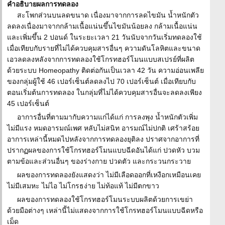
คำอธิบายผลการทดลอง
สะโพกส่วนบนลดขนาด เนื่องมาจากการลดไขมัน น้ำหนักตัว
ลดลงเนื่องมาจากกล้ามเนื้อแน่นขึ้นไขมันน้อยลง กล้ามเนื้อแน่น
และเพิ่มขึ้น 2 ปอนด์ ในระยะเวลา 21 วันนับจากวันเริ่มทดลองใช้
เมื่อเทียบกับรายที่ไม่ได้ควบคุมสารอื่นๆ ความดันโลหิตและขนาด
เอวลดลงหลังจากการทดลองใช้โกรทฮอร์โมนแบบสเปรย์ที่ผลิต
ด้วยระบบ Homeopathy ติดต่อกันเป็นเวลา 42 วัน ความอ่อนเพลีย
ของกลุ่มผู้ใช้ 46 เปอร์เซ็นต์ลดลงไป 70 เปอร์เซ็นต์ เมื่อเทียบกับ
ตอนเริ่มต้นการทดลอง ในกลุ่มที่ไม่ได้ควบคุมสารอื่นจะลดลงเพียง
45 เปอร์เซ็นต์
อาการอื่นที่ตามมากับความแก่ได้แก่ การลงพุง น้ำหนักตัวเพิ่ม
ไม่มีแรง หมดอารมณ์เพศ หลับไม่สนิท อารมณ์ไม่ปกติ เศร้าสร้อย
อาการเหล่านี้หมดไปหลังจากการทดลองยุติลง ปราศจากอาการที่
ปรากฏผลของการใช้โกรทฮอร์โมนแบบฉีดอันได้แก่ ปวดหัว บวม
ตามข้อและส่วนอื่นๆ ของร่างกาย ปวดตัว และกระวนกระวาย
ผลของการทดลองยังแสดงว่า ไม่มีเลือดออกที่เหงือกเหมือนเคย
ไม่มีเสมหะ ไม่ไอ ไม่โกรธง่าย ไม่ท้อแท้ ไม่มีตกขาว
ผลของการทดลองใช้โกรทฮอร์โมนระบบผลิตด้วยการเขย่า
ด้วยมือต่างๆ เหล่านี้ไม่แสดงจากการใช้โกรทฮอร์โมนแบบฉีดหรือ
เม็ด