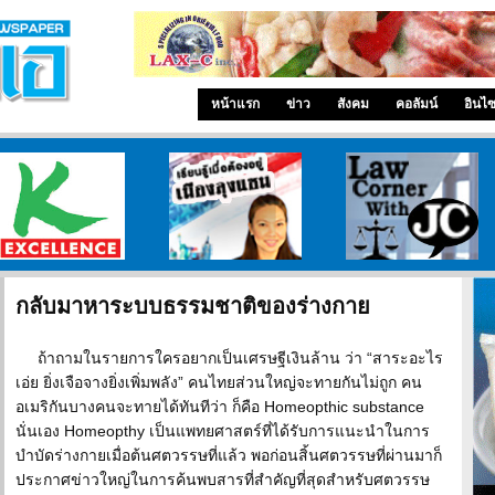
หน้าแรก
ข่าว
สังคม
คอลัมน์
อินไ
ศูนย์วิจัยกสิกรไทย
เรียนรู้เมื่ออยู่เมืองลุงแซม
ทนายความโจอี้
กลับมาหาระบบธรรมชาติของร่างกาย
ถ้าถามในรายการใครอยากเป็นเศรษฐีเงินล้าน ว่า “สาระอะไร
เอ่ย ยิ่งเจือจางยิ่งเพิ่มพลัง” คนไทยส่วนใหญ่จะทายกันไม่ถูก คน
อเมริกันบางคนจะทายได้ทันทีว่า ก็คือ Homeopthic substance
นั่นเอง Homeopthy เป็นแพทยศาสตร์ที่ได้รับการแนะนำในการ
บำบัดร่างกายเมื่อต้นศตวรรษที่แล้ว พอก่อนสิ้นศตวรรษที่ผ่านมาก็
ประกาศข่าวใหญ่ในการค้นพบสารที่สำคัญที่สุดสำหรับศตวรรษ