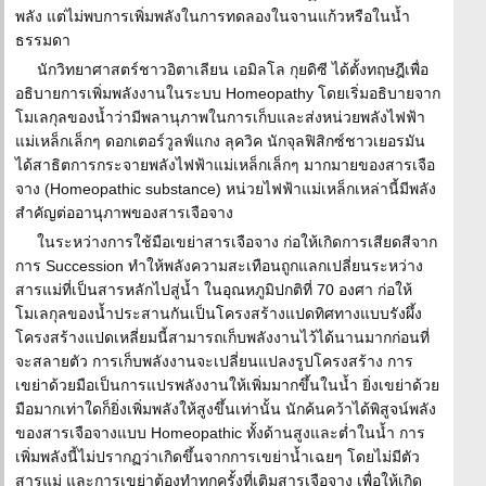
พลัง แต่ไม่พบการเพิ่มพลังในการทดลองในจานแก้วหรือในน้ำ
ธรรมดา
นักวิทยาศาสตร์ชาวอิตาเลียน เอมิลโล กุยดิซี ได้ตั้งทฤษฎีเพื่อ
อธิบายการเพิ่มพลังงานในระบบ Homeopathy โดยเริ่มอธิบายจาก
โมเลกุลของน้ำว่ามีพลานุภาพในการเก็บและส่งหน่วยพลังไฟฟ้า
แม่เหล็กเล็กๆ ดอกเตอร์วูลฟ์แกง ลุควิค นักจุลฟิสิกซ์ชาวเยอรมัน
ได้สาธิตการกระจายพลังไฟฟ้าแม่เหล็กเล็กๆ มากมายของสารเจือ
จาง (Homeopathic substance) หน่วยไฟฟ้าแม่เหล็กเหล่านี้มีพลัง
สำคัญต่ออานุภาพของสารเจือจาง
ในระหว่างการใช้มือเขย่าสารเจือจาง ก่อให้เกิดการเสียดสีจาก
การ Succession ทำให้พลังความสะเทือนถูกแลกเปลี่ยนระหว่าง
สารแม่ที่เป็นสารหลักไปสู่น้ำ ในอุณหภูมิปกติที่ 70 องศา ก่อให้
โมเลกุลของน้ำประสานกันเป็นโครงสร้างแปดทิศทางแบบรังผึ้ง
โครงสร้างแปดเหลี่ยมนี้สามารถเก็บพลังงานไว้ได้นานมากก่อนที่
จะสลายตัว การเก็บพลังงานจะเปลี่ยนแปลงรูปโครงสร้าง การ
เขย่าด้วยมือเป็นการแปรพลังงานให้เพิ่มมากขึ้นในน้ำ ยิ่งเขย่าด้วย
มือมากเท่าใดก็ยิ่งเพิ่มพลังให้สูงขึ้นเท่านั้น นักค้นคว้าได้พิสูจน์พลัง
ของสารเจือจางแบบ Homeopathic ทั้งด้านสูงและต่ำในน้ำ การ
เพิ่มพลังนี้ไม่ปรากฏว่าเกิดขึ้นจากการเขย่าน้ำเฉยๆ โดยไม่มีตัว
สารแม่ และการเขย่าต้องทำทุกครั้งที่เติมสารเจือจาง เพื่อให้เกิด