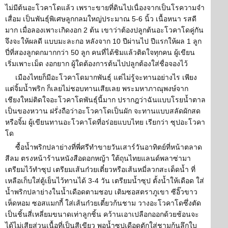
ไม่มีต้นอะโวคาโดแล้ว เพราะขายที่ดินไปเนื่องจากเป็นโรความจำ
เสื่อม เป็นพันธุ์พิเศษลูกกลมใหญ่ประมาณ 5-6 นิ้ว เนื้อหนา รสดี
มาก เมื่อลองเพาะเกิดงอก 2 ต้น เขาว่าต้องปลูกต้นอะโวคาโดคู่กัน
จึงจะให้ผลดี แบบมะละกอ หลังจาก 10 ปีผ่านไป ปีแรกให้ผล 1 ลูก
ปี่ที่สองลูกดกมากกว่า 50 ลูก คนที่ได้ชิมแล้วติดใจทุกคน ผู้เขียน
เริ่มเพาะเม็ด งอกยาก ผู้ใดต้องการต้นไปปลูกต้องใส่ชื่อจองไว้
เมืองไทยก็มีอะโวคาโดมากพันธุ์ แต่ไม่รู้จะทานอย่างไร เพียง
แต่จิ้มน้ำพริก ก็เลยไม่ชอบทานเสียเลย พระมหาภาณุพงษ์จาก
เชียงใหม่ติดใจอะโวคาโดพันธุ์นี้มาก ปรากฎว่าฉันแบบโรยน้ำตาล
เป็นของหวาน ฝรั่งถือว่าอะโวคาโดเป็นผัก จะทานแบบสลัดผักสด
หรือจิ้ม ผู้เขียนทานอะโวคาโดที่อร่อยแบบไทย เรียกว่า ซุปอะโวคา
โด
ซื้อน้ำพริกปลาย่างที่พี่ศรีทำขายวันเสาร์วันอาทิตย์ที่หน้าตลาด
สีลม ตรงหน้าร้านหนังสือดอกหญ้า ใต้ถุนไทยแลนด์พลาซ่ามา
เตรียมไว้ทำซุป เตรียมเส้นก๋วยเตี๋ยวหรือเส้นหมี่ลวกสะเด็ดน้ำ ที่
เหลือเก็บใส่ตู้เย็นไว้ทานได้ 3-4 วัน เตรียมน้ำซุป ตั้งน้ำให้เดือด ใส่
น้ำพริกปลาย่างในน้ำเดือดตามชอบ เติมซอสตราภูเขา ซีอิ๊วขาว
เห็ดหอม ซอสแมกกี้ ใส่เส้นก๋วยเตี๋ยวก้นชาม วางอะโวคาโดซึ่งตัด
เป็นชิ้นสี่เหลี่ยมขนาดเท่าลูกชิ้น คว้านเอาเปลือกออกด้วยช้อนจะ
ได้ไม่เสียส่วนเนื้อที่เป็นสีเขียว พอน้ำซุปเดือดตักใส่ชามก้นลึกใบ