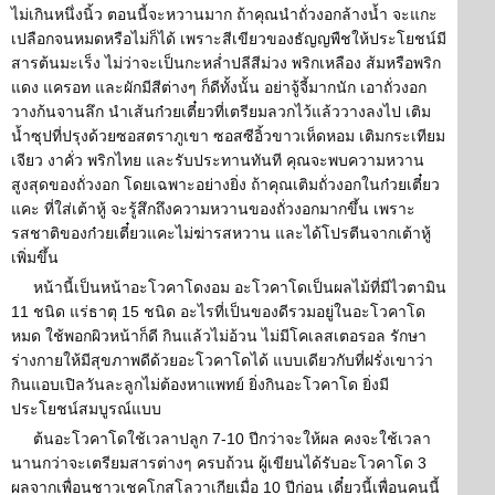
ไม่เกินหนึ่งนิ้ว ตอนนี้จะหวานมาก ถ้าคุณนำถั่วงอกล้างน้ำ จะแกะ
เปลือกจนหมดหรือไม่ก็ได้ เพราะสีเขียวของธัญญพืชให้ประโยชน์มี
สารต้นมะเร็ง ไม่ว่าจะเป็นกะหล่ำปลีสีม่วง พริกเหลือง ส้มหรือพริก
แดง แครอท และผักมีสีต่างๆ ก็ดีทั้งนั้น อย่าจู้จี้มากนัก เอาถั่วงอก
วางก้นจานลึก นำเส้นก๋วยเตี๋ยวที่เตรียมลวกไว้แล้ววางลงไป เติม
น้ำซุปที่ปรุงด้วยซอสตราภูเขา ซอสซีอิ้วขาวเห็ดหอม เติมกระเทียม
เจียว งาคั่ว พริกไทย และรับประทานทันที คุณจะพบความหวาน
สูงสุดของถั่วงอก โดยเฉพาะอย่างยิ่ง ถ้าคุณเติมถั่วงอกในก๋วยเตี๋ยว
แคะ ที่ใส่เต้าหู้ จะรู้สึกถึงความหวานของถั่วงอกมากขึ้น เพราะ
รสชาติของก๋วยเตี๋ยวแคะไม่ฆ่ารสหวาน และได้โปรตีนจากเต้าหู้
เพิ่มขึ้น
หน้านี้เป็นหน้าอะโวคาโดงอม อะโวคาโดเป็นผลไม้ที่มีไวตามิน
11 ชนิด แร่ธาตุ 15 ชนิด อะไรที่เป็นของดีรวมอยู่ในอะโวคาโด
หมด ใช้พอกผิวหน้าก็ดี กินแล้วไม่อ้วน ไม่มีโคเลสเตอรอล รักษา
ร่างกายให้มีสุขภาพดีด้วยอะโวคาโดได้ แบบเดียวกับที่ฝรั่งเขาว่า
กินแอบเปิลวันละลูกไม่ต้องหาแพทย์ ยิ่งกินอะโวคาโด ยิ่งมี
ประโยชน์สมบูรณ์แบบ
ต้นอะโวคาโดใช้เวลาปลูก 7-10 ปีกว่าจะให้ผล คงจะใช้เวลา
นานกว่าจะเตรียมสารต่างๆ ครบถ้วน ผู้เขียนได้รับอะโวคาโด 3
ผลจากเพื่อนชาวเชคโกสโลวาเกียเมื่อ 10 ปีก่อน เดี๋ยวนี้เพื่อนคนนี้