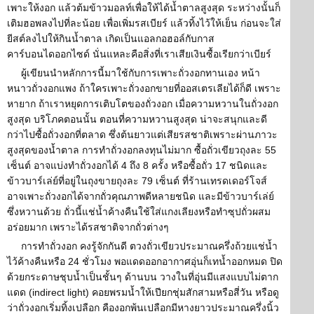
เพาะให้งอก แล้วต้มข้าวมอลท์เพื่อให้ได้น้ำตาลสูงสุด ระหว่างนั้นก็
เติมฮอพลงไปที่ละน้อย เพื่อเพิ่มรสเบียร์ แล้วทิ้งไว้ให้เย็น ก่อนจะใส่
ยีสต์ลงไปให้กินน้ำตาล เกิดเป็นแอลกอฮอล์กับกาส
คาร์บอนไดออกไซด์ นั่นแหละคือสิ่งที่เราเสียเงินซื้อเรียกว่าเบียร์
ผู้เขียนนำหลักการนี้มาใช้กับการเพาะถั่วงอกทานเอง หน้า
หนาวถั่วงอกแพง ถ้าใครเพาะถั่วงอกขายที่ออสเตรเลียได้ก็ดี เพราะ
หายาก ถ้าเราหยุดการเติบโตของถั่วงอก เมื่อความหวานในถั่วงอก
สูงสุด บริโภคตอนนั้น ตอนที่ความหวานสูงสุด น่าจะสนุกและดี
กว่าไปซื้อถั่วงอกที่ตลาด ซึ่งต้นยาวแต่เสียรสชาติเพราะผ่านภาวะ
สูงสุดของน้ำตาล การทำถั่วงอกลงทุนไม่มาก ซื้อถั่วเขียวถุงละ 55
เซ็นต์ อาจแบ่งทำถั่วงอกได้ 4 ถึง 8 ครั้ง หรือซื้อถั่ว 17 ชนิดและ
ข้าวบาร์เล่ย์ที่อยู่ในถุงขายถุงละ 79 เซ็นต์ ที่ร้านเทรดเดอร์โจส์
อาจเพาะถั่วงอกได้จากถั่วคุณภาพดีหลายชนิด และมีข้าวบาร์เล่ย์
ซึ่งหวานด้วย ถั่วนี้แช่น้ำค้างคืนใช้ใส่แกงเลียงหรือทำซุปถั่วผสม
อร่อยมาก เพราะได้รสชาติจากถั่วต่างๆ
การทำถั่วงอก คงรู้จักกันดี ตวงถั่วเขียวประมาณครึ่งถ้วยแช่น้ำ
ไว้ค้างคืนหรือ 24 ชั่วโมง พอแดดออกอากาศอุ่นก็เทน้ำออกหมด ปิด
ด้วยกระดาษชุบน้ำเป็นชั้นๆ ด้านบน วางในที่อุ่นมีแสงแบบไม่ตาก
แดด (indirect light) คอยพรมน้ำให้เปียกชุ่มสักสามหรือสี่วัน หรือดู
ว่าถั่วงอกเริ่มทิ้งเปลือก คืองอกพ้นเปลือกมีหางยาวประมาณครึ่งนิ้ว