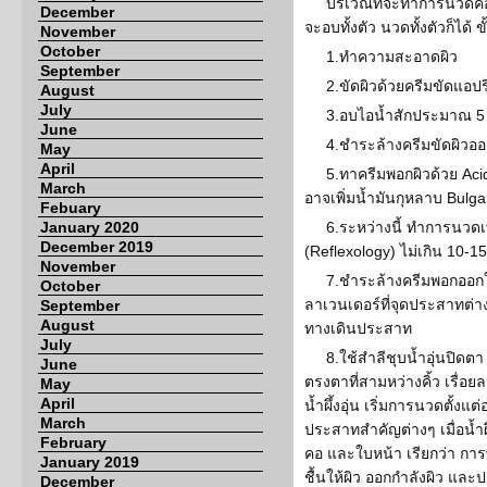
บริเวณที่จะทำการนวดค
December
จะอบทั้งตัว นวดทั้งตัวก็ได้ ข
November
October
1.ทำความสะอาดผิว
September
2.ขัดผิวด้วยครีมขัดแอป
August
July
3.อบไอน้ำสักประมาณ 5
June
4.ชำระล้างครีมขัดผิวอ
May
April
5.ทาครีมพอกผิวด้วย Aci
March
อาจเพิ่มน้ำมันกุหลาบ Bulga
Febuary
January 2020
6.ระหว่างนี้ ทำการนว
December 2019
(Reflexology) ไม่เกิน 10-15
November
7.ชำระล้างครีมพอกออกใ
October
ลาเวนเดอร์ที่จุดประสาทต่
September
August
ทางเดินประสาท
July
8.ใช้สำลีชุบน้ำอุ่นปิดต
June
ตรงตาที่สามหว่างคิ้ว เรื่อ
May
April
น้ำผึ้งอุ่น เริ่มการนวดตั้งแต่อ
March
ประสาทสำคัญต่างๆ เมื่อน้ำผึ
February
คอ และใบหน้า เรียกว่า การพรม
January 2019
ชื้นให้ผิว ออกกำลังผิว และป
December