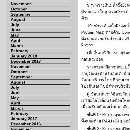
November
9.ระหว่างที่นมน้ำผึ้งยังค
October
ศีรษะ และใบหู นวดศีรษะด้
September
ด้วย
August
July
10. ชำระล้างน้ำผึงออก
June
Protein Mist) ตามด้วย Conc
May
ตึง ตามด้วยครีมบำรุงผิว ค
April
ผิวชรา
March
February
เมื่อสิ้นสุดวิธีการอายุว
January 2018
ก่อนสระออก
December 2017
November
ร่างกายจะมีความกระปรี
October
อายุวัฒนะตำหรับอินเดียนี้ 
September
วัฒนะบริการโดย Epicuren Di
August
โปรตีนเอนไซม์สำหรับผิวที่
July
June
ผู้เขียนเห็นว่าวิธีอายุ
May
เตรียมใจไว้ต้อนรับชีวิตใหม่ข
April
เพื่อเตรียมตัวคุณในเวลาอีก 6 
March
February
ขั้นที่ 1
ปรับปรุงสุขภาพภ
January 2017
ทั้งหมดด้วย RA-H (GH) ฮอร์
December 2016
ขั้นที่ 2
ปรับปรุงเซลล์ไขม
November