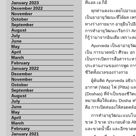
ที่แอล.เอ.ก็มี
January 2023
December 2022
ทุกท่านคงจะเคยไปอาบอบน
November
เป็นยาอายุวัฒนะที่ได้ผล 
October
ทางร่างกายมาก อายุยืนไปอ
September
August
การทำอายุวัฒนะเรียกว่า An
July
ก็รู้ว่ามาจากอินเดีย เพรา
June
Ayurveda เป็นยาอายุวัฒนะ
May
April
เป็น การนวดหน้า ศีรษะ อก
March
เป็นการเปิดการสื่อสารระหว่
February
ประสานงานของการพูด การ
January 2022
ชีวิตทั้งมวลของร่างกาย
December
November
ผู้ค้นคิด Ayurveda อธิบ
October
อากาศ (Vata) ไฟ (Pitta) แ
September
(Doshas) ที่จำเป็นของชีวิ
August
หมายเพื่อให้แต่ละ Dosha หร
July
June
คือ การเปิดสมองให้สอดคล้
May
การทำอายุวัฒนะแบบโบรา
April
ขวด 3 ขวด ประกอบด้วย Alta 
March
February
และขวดน้ำผึ้ง และอีกขวดหน
January 2021