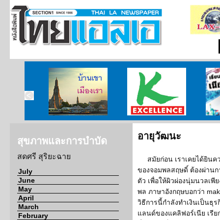
บ้านเขา เมืองเรา
ศูนย์วิจัยกสิกรไทย
เรียนร
อายุวัฒนะ
สุขภาพและการบำบัด
สดศรี สุริยะฉาย
สมัยก่อน เราเคยได้ยินค
ของจอมพลสฤษดิ์ ต้องผ่าน
July
June
ตัว เพื่อให้ผิวผ่องนุ่มนวล
May
พล ภาษาอังกฤษบอกว่า mak
April
วิธีการนี้กำลังทำเงินเป็นธ
March
แลนด์ของแคลิฟอร์เนีย เรียกว่
February