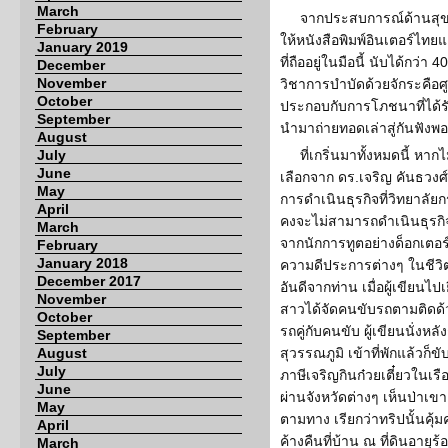
March
จากประสบการณ์ด้านสุ
February
ให้หนังสือพิมพ์อินเตอร์ไทย
January 2019
ที่ถืออยู่ในมือนี้ นับได้กว่า 
December
November
วิชาการบำบัดด้วยจักระคือศ
October
ประกอบกับการโภชนาที่ได้รั
September
นำมาถ่ายทอดเล่าสู่กันฟังพอ
August
July
ที่เกริ่นมาทั้งหมดนี้ หากไ
June
เลือกจาก ดร.เจริญ คันธวงศ์
May
การดำเนินธุรกิจที่วิทยาลัยกร
April
คงจะไม่สามารถดำเนินธุรกิจ
March
จากนักการทูตอย่างด็อกเตอร
February
January 2018
ความดีประการต่างๆ ในชีวิตข
December 2017
อันดีจากท่าน เมื่อผู้เขียนไปเ
November
สาวได้จัดคนขับรถตามติดด้ว
October
รถคู่กับคนขับ ผู้เขียนนั่งห
September
August
สุวรรณภูมิ เข้าที่พักแล้วก็
July
ภาษีเจริญกินก๋วยเตี๋ยวในเ
June
ผ่านจังหวัดต่างๆ เห็นป่าเข
May
ตามทาง เรียกว่าทริปนั้นคุ
April
ค้างคืนที่บ้าน ณ ที่ดินอายุร้
March