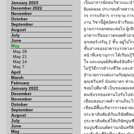
เป็นอาจารย์สอนวิชาแนะนำสู่
January 2023
December 2022
Business ประกอบด้วยความเ
November
กร การบริหาร การขาย กา
October
งาน วิชานี้ผู้สมัครเข้าเรียนเ
September
ฐานการแยกคณะต่อไป ผู้เขี
August
July
อาคารเรียนยาวตลอดตัวอาคาร
June
อกเตอร์เจริญ 2 ชั้น อยู่ไม่ไ
May
ชั้นล่างของอาคารแรกทางเข้า
May 28
หน้าที่เลขานุการ ได้เรียนร
May 21
May 14
ใจ และมนุษย์สัมพันธ์อันดีจ
May 7
ไม่รู้วิธีการดำรงชีวิต และท
April
อำนวยการแต่งงานกับคุณปองท
March
คุณชรินทร์ นันทนาคร ท่านอา
February
ซอยไปดีมาดี เป็นของคุณหล
January 2022
December
คนขับรถของท่านไปรับไปส่งผ
November
เขียนสอนภาคค่ำ ท่านก็จะไปส
October
เขียนมีพื้นบริหารการตลาด
September
ประชาสัมพันธ์กับบริษัทดี
August
July
ประชาสัมพันธ์ให้บริษัทปูนซี
June
จนปูนซีเมนต์ตรานกอินทรีติ
May