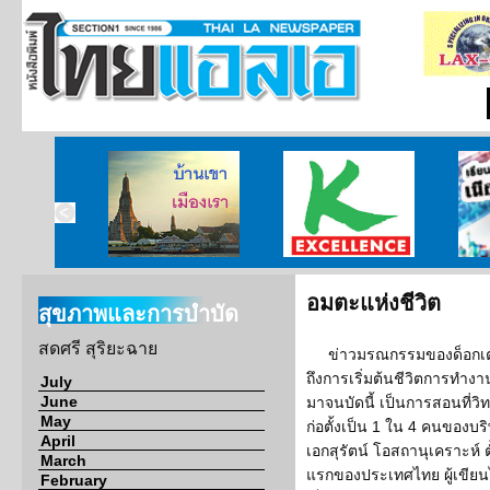
ไทยแห่ง
บ้านเขา เมืองเรา
ศูนย์วิจัยกสิกรไทย
เรียนร
อร์เนีย
อมตะแห่งชีวิต
สุขภาพและการบำบัด
สดศรี สุริยะฉาย
ข่าวมรณกรรมของด็อกเตอ
ถึงการเริ่มต้นชีวิตการทำงา
July
June
มาจนบัดนี้ เป็นการสอนที่วิทย
May
ก่อตั้งเป็น 1 ใน 4 คนของบ
April
เอกสุรัตน์ โอสถานุเคราะห์ 
March
แรกของประเทศไทย ผู้เขียนได
February