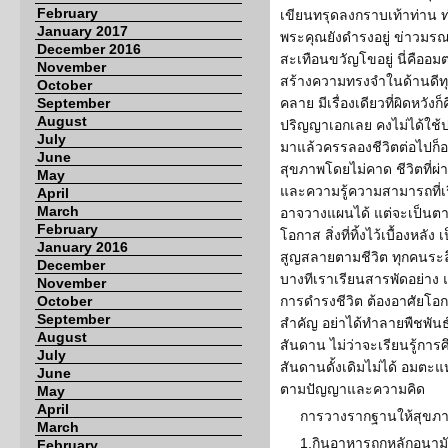
February
เขียนทรุดลงกราบเท้าท่าน ท
January 2017
พระคุณยังดำรงอยู่ ข่าวมร
December 2016
สะเทือนขวัญโขอยู่ นี่คืออมตะ
November
สร้างความทรงจำในด้านดีทุก
October
September
คลาย มีเรื่องเดียวที่ผิดหวั
August
ปริญญาเอกเลย คงไม่ได้ใช
July
มาแล้วครรลองชีวิตต่อไปก็อ
June
สุขภาพโดยไม่คาด ชีวิตที่
May
และความรู้ความสามารถที่เรี
April
March
อาจวางแผนได้ แต่จะเป็นตาม
February
โอกาส สิ่งที่ทิ้งไว้เบื้องหลั
January 2016
สูญสลายตามชีวิต ทุกคนระลึ
December
บางทีเราเรียนสารพัดอย่าง 
November
October
การดำรงชีวิต ต้องอาศัยโอก
September
สำคัญ อย่าได้ทำลายพืชพันธุ
August
สันดาน ไม่ว่าจะเรียนรู้การ
July
สันดานดั้งเดิมไม่ได้ อมตะ
June
ตามปัญญาและความคิด
May
April
การวางรากฐานให้สุขภา
March
1.กินอาหารถูกหลักอนามั
February