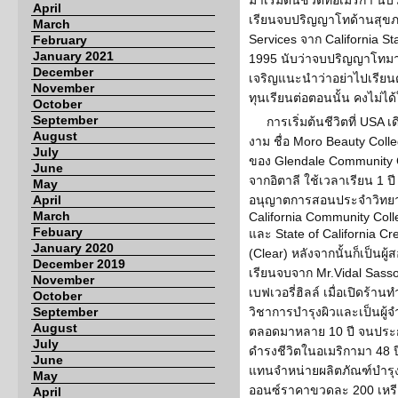
มาเริ่มต้นชีวิตที่อเมริกา น
April
เรียนจบปริญญาโทด้านสุขภา
March
Services จาก California Sta
February
January 2021
1995 นับว่าจบปริญญาโทมาแล้
December
เจริญแนะนำว่าอย่าไปเรียนต่
November
ทุนเรียนต่อตอนนั้น คงไม่ได
October
September
การเริ่มต้นชีวิตที่ US
August
งาม ชื่อ Moro Beauty Coll
July
ของ Glendale Community 
June
จากอิตาลี ใช้เวลาเรียน 1 ปี
May
April
อนุญาตการสอนประจำวิทยาลัย
March
California Community Colle
Febuary
และ State of California Cr
January 2020
(Clear) หลังจากนั้นก็เป็น
December 2019
เรียนจบจาก Mr.Vidal Sassoo
November
เบฟเวอรี่ฮิลล์ เมื่อเปิดร้าน
October
September
วิชาการบำรุงผิวและเป็นผู้จำ
August
ตลอดมาหลาย 10 ปี จนประก
July
ดำรงชีวิตในอเมริกามา 48 ป
June
แทนจำหน่ายผลิตภัณฑ์บำรุ
May
ออนซ์ราคาขวดละ 200 เหรีย
April