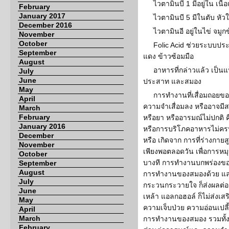
ไวตามินบี 1 มีอยู่ใน เนื้
February
January 2017
ไวตามินบี 5 มีในตับ หัว
December 2016
ไวตามินอี อยู่ในไข่ จมูกข
November
October
Folic Acid ช่วยระบบประ
September
แดง ข้าวซ้อมมือ
August
อาหารที่กล่าวแล้ว เป็นแ
July
June
ประสาท และสมอง
May
การทำงานที่เสื่อมถอย
April
ความจำเสื่อมลง หรืออาจม
March
February
หรือยา หรืออารมณ์ไม่ปกติ ค
January 2016
หรือการบริโภคอาหารไม่ครบ
December
หรือ เกิดจาก การที่ร่างกาย
November
เพียงพอตลอดวัน เพื่อการหม
October
บางที การทำงานบกพร่องของ
September
August
การทำงานของสมองด้วย แล
July
กระวนกระวายใจ ก็ส่งผลต่อ
June
เหล้า แอลกอฮอล์ ก็ไม่ส่ง
May
ความเจ็บป่วย ความอ่อนเปลี
April
March
การทำงานของสมอง รวมทั้งก
February