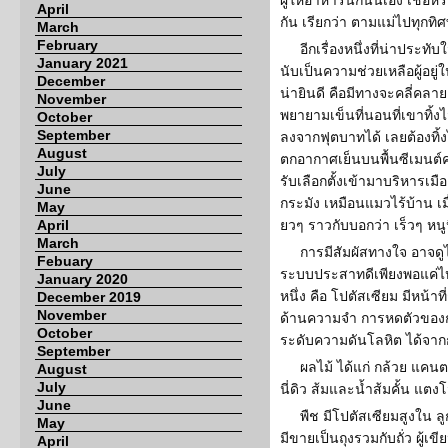
ผู้ให้อาหารนกนั่นเอง เชื่อหรื
April
กัน เรียกว่า ตามแม่ไปทุกทิ
March
February
อีกเรื่องหนึ่งที่น่าประท
January 2021
นับเป็นความช่วยเหลือผู้อยู่
December
น่ายินดี คือมีทางจะคลี่คลาย
November
พยายามเข็นที่นอนที่เขาทิ้
October
September
ลงจากฟุตบาทได้ เลยต้องทิ้
August
ตกอากาศเย็นบนพื้นซีเมนต์คง
July
รับเลือกตั้งเข้ามาบริหารเม
June
กระมัง เหมือนแมวไร้บ้าน เม
May
April
ยวๆ ราวกับบอกว่า เร็วๆ หนู
March
การมีสัมผัสทางใจ อาจดู
Febuary
ระบบประสาทดีเพียงพอแค่ไ
January 2020
หนึ่ง คือ โปตัสเซียม มีหน้
December 2019
November
ด้านความจำ การหดตัวของกล้
October
ระดับความดันโลหิต ได้จากก
September
ผลไม้ ได้แก่ กล้วย แคน
August
July
นี่ดิว ส้มและน้ำส้มคั้น แตง
June
พืช มีโปตัสเซียมสูงใน ลู
May
มีขายเป็นถุงรวมกับถั่ว ผู้เข
April