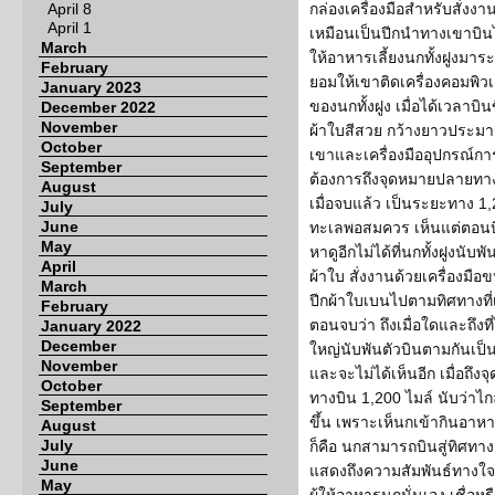
April 8
กล่องเครื่องมือสำหรับสั่งงา
April 1
เหมือนเป็นปีกนำทางเขาบินไ
March
ให้อาหารเลี้ยงนกทั้งฝูงมาระ
February
ยอมให้เขาติดเครื่องคอมพิวเต
January 2023
ของนกทั้งฝูง เมื่อได้เวลาบิน
December 2022
November
ผ้าใบสีสวย กว้างยาวประมาณ
October
เขาและเครื่องมืออุปกรณ์กา
September
ต้องการถึงจุดหมายปลายทางส
August
เมื่อจบแล้ว เป็นระยะทาง 1,
July
June
ทะเลพอสมควร เห็นแต่ตอนบิน
May
หาดูอีกไม่ได้ที่นกทั้งฝูงนับ
April
ผ้าใบ สั่งงานด้วยเครื่องมือขนา
March
ปีกผ้าใบเบนไปตามทิศทางที่
February
ตอนจบว่า ถึงเมื่อใดและถึงท
January 2022
December
ใหญ่นับพันตัวบินตามกันเป็น
November
และจะไม่ได้เห็นอีก เมื่อถึ
October
ทางบิน 1,200 ไมล์ นับว่าไ
September
ขึ้น เพราะเห็นกเข้ากินอาหา
August
July
ก็คือ นกสามารถบินสู่ทิศ
June
แสดงถึงความสัมพันธ์ทางใจร
May