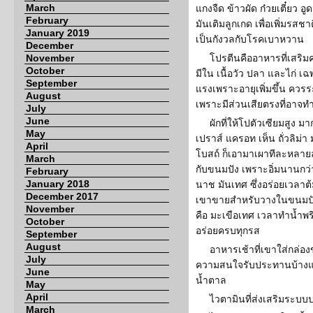
March
แกงจืด ข้าวผัด ก๋วยเตี๋ยว อู
February
มันเติมลูกเกด เพื่อเพิ่มรสช
January 2019
เป็นกังวลกับโรคเบาหวาน
December
November
โปรตีนคืออาหารที่เสริม
October
มีใน เนื้อวัว ปลา และไก่ เฉพ
September
แรงเพราะอายุเพิ่มขึ้น ควรระ
August
เพราะมีส่วนเสียตรงที่อาจทำ
July
June
ผักที่ให้โปตัวเซียมสูง 
May
เปราส์ แครอท เห็น ถั่วลิม่า ม
April
โบสถ์ ก็เอามาเผาทีละหลายลู
March
กับขนมปัง เพราะอิ่มนานกว่า 
February
January 2018
นาช มันเทศ ซึ่งอร่อยเวลาต้มก
December 2017
เขาขายสำหรับวางในขนมปัง นอ
November
คือ มะเขือเทศ เวลาทำน้ำพริ
October
อร่อยครบทุกรส
September
August
อาหารเช้าที่เขาใส่กล่อง
July
ความสนใจรับประทานบ้างแล้
June
น้ำตาล
May
April
ไวตามินที่ส่งเสริมระบบ
March