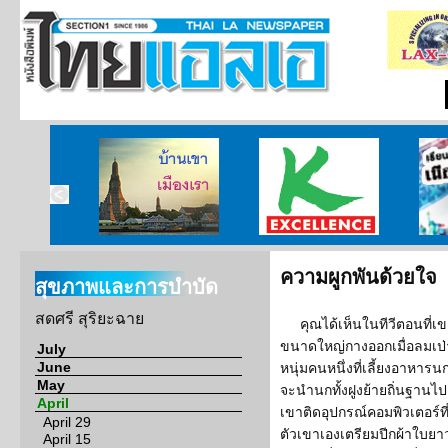
ไทยแห่ง
บ้านเขา เมืองเรา
ศูนย์วิจัยกสิกรไทย
เรียนร
อร์เนีย
ความผูกพันด้วยใจ
สุขภาพและการบำบัด
สดศรี สุริยะฉาย
คุณได้เห็นในทีวีตอนที่
ขนาดใหญ่กางออกเมื่อลมเป่า
July
June
หนุ่มคนหนึ่งที่เลี้ยงอาหารน
May
จะนำนกทั้งฝูงย้ายถิ่นฐานไปอย
April
เขาติดอุปกรณ์คอมพิวเตอร์ที่ตั
April 29
ตัวเขาเองเตรียมปีกผ้าใบย
April 15