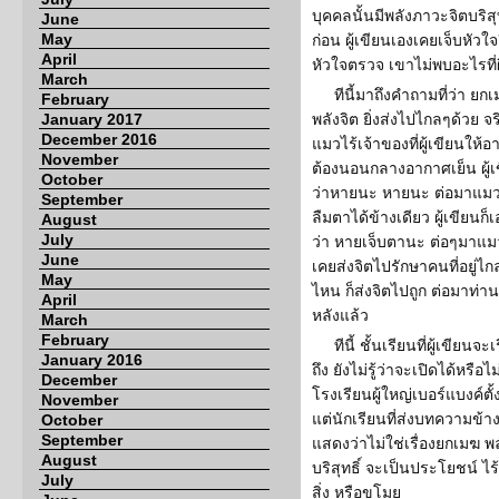
บุคคลนั้นมีพลังภาวะจิตบริสุ
June
May
ก่อน ผู้เขียนเองเคยเจ็บหัวใ
April
หัวใจตรวจ เขาไม่พบอะไรที่
March
ทีนี้มาถึงคำถามที่ว่า ย
February
January 2017
พลังจิต ยิ่งส่งไปไกลๆด้วย จร
December 2016
แมวไร้เจ้าของที่ผู้เขียนให
November
ต้องนอนกลางอากาศเย็น ผู้เขี
October
ว่าหายนะ หายนะ ต่อมาแมวก
September
ลืมตาได้ข้างเดียว ผู้เขียนก็
August
July
ว่า หายเจ็บตานะ ต่อๆมาแมวก
June
เคยส่งจิตไปรักษาคนที่อยู่ไกล
May
ไหน ก็ส่งจิตไปถูก ต่อมาท่า
April
หลังแล้ว
March
February
ทีนี้ ชั้นเรียนที่ผู้เขียนจ
January 2016
ถึง ยังไม่รู้ว่าจะเปิดได้หรื
December
โรงเรียนผู้ใหญ่เบอร์แบงค์ตั้ง
November
แต่นักเรียนที่ส่งบทความข้างต
October
September
แสดงว่าไม่ใช่เรื่องยกเมฆ พล
August
บริสุทธิ์ จะเป็นประโยชน์ 
July
สิ่ง หรือขโมย