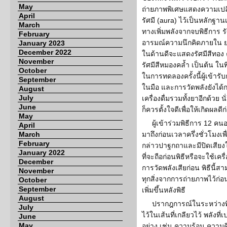
May
ถ่ายภาพพิเศษแสดงความเปลี
April
รัศมี (aura) ไว้เป็นหลักฐา
March
ทางเพิ่มพลังจากจบพิธีการ ร
February
อารมณ์ความนึกคิดภายใน ยกตั
January 2023
December 2022
ในด้านดีจะแสดงรัศมีสีทอ
November
รัศมีสีหมองคล้ำ เป็นต้น ในพิธ
October
ในการทดลองครั้งนี้ผู้เข้ารับ
September
ในมือ และการวัดพลังยังได้
August
July
เครื่องดื่มรวมทั้งยาอีกด้วย 
June
ก็ควรตั้งใจดีเพื่อให้เกิดผลดี
May
ผู้เข้าร่วมพิธีการ 12 ค
April
March
มาถึงก่อนเวลาครึ่งชั่วโมงเ
February
กล่าวปาฐกถาและมีปิดเสียงใน
January 2022
ที่จะถือก่อนพิธีหรือจะใช้เคร
December
การวัดพลังเสียก่อน พิธีนี
November
ทุกสิ่งจากการถ่ายภาพไว้ก่
October
September
เพิ่มขึ้นหลังพิธี
August
ปรากฎการณ์ในระหว่างพิธี 
July
ไว้ในเส้นที่เกลียวไว้ พลัง
June
May
อย่าง เช่น ความร้อน ความคิ