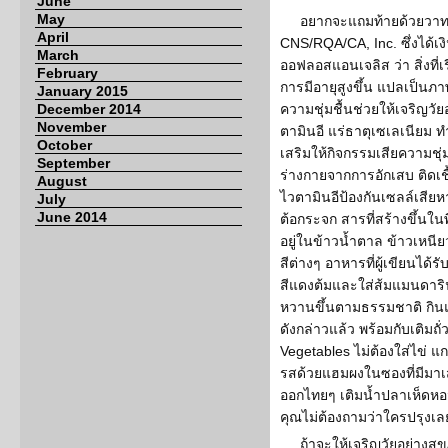
June
May
อยากจะแถมท้ายด้วยวาท
April
CNS/RQA/CA, Inc. ซึ่งได้เง
March
ออฟลอสแอนเจลิส ว่า สิ่งที่เ
February
การมีอายุสูงขึ้น แปลเป็นภา
January 2015
December 2014
ความชุ่มชื้นช่วยให้เจริญวัย
November
ตามินอี แร่ธาตุเซเลเนียม ทำ
October
เสริมให้กิจกรรมเสียความชุ่
September
ร่างกายจากการอักเสบ ติดเชื
August
ไวตามินอีป้องกันเซลล์เสียห
July
June 2014
ต้อกระจก สารที่สร้างขึ้นในพ
อยู่ในข้าวน้ำตาล ข้าวเหนี
สีต่างๆ อาหารที่ผู้เขียนได
สีแดงต้มและใส่ส้มแมนดารินไร
หวานขึ้นตามธรรมชาติ กินแ
ดังกล่าวแล้ว พร้อมกับเติมถ
Vegetables ไม่ต้องใส่ไข่ แก
รสด้วยแฮมผงในซองที่มีมาเสร
ออกไทยๆ เติมน้ำปลาเห็ดหอ
คุณไม่ต้องถามว่าใครปรุงเลย 
ถ้าจะให้เจริญวัยอย่างสุ