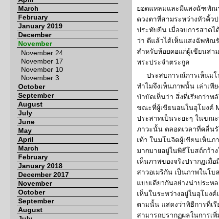
March
ยอดแหลมและมีแสงฉัฑพัณรังสี
February
ดวงตาที่สามระหว่างหัวคิ้ว
January 2019
ประทับยืน เมื่อจบการสวดได้
December
ว่า ดีแล้วได้เห็นแสงฉัพพัณร
November
สำหรับห้อยคอแก่ผู้เขียนสามอ
November 24
November 17
พระประจำตระกูล
November 10
ประสบการณ์การเห็นมโนภา
November 3
ทำไมจึงเห็นภาพนั้น เล่าเพีย
October
September
บำบัดเห็นว่า สิ่งที่เรียกว่า
August
ขณะที่ผู้เขียนอนในอุโมงค์ M
July
ประสาทเป็นระยะๆ ในขณะที
June
ภาวะนั้น ตลอดเวลาที่คลื่นร
May
April
เท้า ในมโนจิตผู้เขียนเห็นภา
March
มากมายอยู่ในพิธีโบสถ์กว้า
February
เห็นภาพของจริงปรากฏเมื่อมี
January 2018
สาวอเมริกัน เป็นภาพในโบส
December 2017
แบบเดียวกันอย่างน่าประหลาดใ
November
October
เห็นในระหว่างอยู่ในอุโมงค์เ
September
ตามนั้น แสดงว่าพิธีการที่เร
August
สามารถปรากฏผลในการเพิ่ม
July