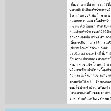
เลี่ยงอาหารที่ผ่านกรรมวิธีท
หมายถึงตัวที่จะทำร้ายสารดี
ไวตามินแป้งที่เติมน้ำตาล 
ฮอตดอก เบคอน เนื้อสำหรั
meats คือเนื้อแผ่นสำหรับ
ฮอลล์จะทำร้ายเซลล์มิให้มี
อาหารบ่อยมื้อ แพทย์ประจำตั
เพิ่มการกินอาหารไร้สารเสริ
เขียวหรือผักมีสีต่างๆ กินส้
มะเขือเทศ บรอคโคลี่ ยิ่งผักม
สังเคราะห์จากแดดมากเท่านั
สุขภาพ เช่นขิง โรสแมรี่ ข่า
หรือชาเขียวดำมีสารนี้สูงด้ว
ถั่ว และเมล็ดงามีเซเลเนียมก
ขายหรือให้ ฟรี ! เจ้าของกล
ของใช้ประจำบ้าน หรือครัว 
เบาะสวยงามปี 2000 เลขหม
ราคาสามพันเหรียญ ติดต่อ 