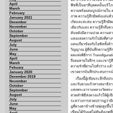
April
พืชที่เป็นยาที่บุคคลนั้นบร
March
ความพร้อมสมบูรณ์ภายใน คว
February
ภาพ ความรู้สึกมีพลังแล่นทั
January 2021
เกิดและสะสม ความรู้สึกมีพลัง
December
November
เดียวกับแสง ความรู้สึกถึงค
October
สันหลังมีความปวด ความสาม
September
แสงแห่งความรักไปยังที่ต่างๆ
August
แดนเกี่ยวข้องกับไอซิสทั้ง
July
June
วิญญาณ ผู้ที่บันทึกความรู
May
ผลแห่งพิธีการ Transfigurati
April
ถึงลมหายใจลึกๆ และเขารู้สึ
March
ความรักที่ผ่านไปทั่วร่าง แล
Febuary
เขาอยากบันทึกประสบการณ์นี้เพ
January 2020
December 2019
เรื่องนี้ผู้เขียนระลึกถึ
November
และรับดวงแก้วทางสมาธิจากพ
October
แห่งพระอารามหลวงวัดพระบ
September
August
สวดทำพิธีส่งดวงแก้วให้ผู้เ
July
ระหว่างการสวดปรากฏว่ามีแ
June
ฎที่ดวงตาข้างซ้ายพุ่งสูงขึ้
May
เขียนได้รับแต่ไม่ทันสังเกต
April