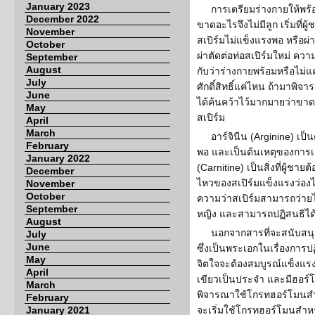
January 2023
การเตรียมร่างกายให้พร้อ
December 2022
ขาดอะไรจึงไม่มีลูก เริ่มที่ผ
November
สเปิร์มไม่แข็งแรงพอ หรือผ่
October
ผ่าตัดต่อท่อสเปิร์มใหม่ ความห
September
August
กับว่าร่างกายพร้อมหรือไม่แค
July
ศักดิ์สิทธิ์แค่ไหน ถ้ามาพ
June
ได้ค้นคว้าไว้มากมายว่าขา
May
สเปิร์ม
April
March
อาร์จินีน (Arginine) เป็น
February
พอ และเป็นต้นเหตุของการเ
January 2022
(Carnitine) เป็นสิ่งที่ผู้ชาย
December
ไหวของสเปิร์มแข็งแรงว่องไ
November
October
ความว่าสเปิร์มสามารถว่าย
September
หญิง และสามารถปฏิสนธิได
August
นอกจากสารที่จะสนับสน
July
June
ซึ่งเป็นพระเอกในเรื่องการ
May
จิตใจจะต้องสมบูรณ์แข็งแรง
April
เขียวเป็นประจำ และมีฮอร
March
พิจารณาใช้โกรทฮอร์โมนสำหร
February
January 2021
จะเริ่มใช้โกรทฮอร์โมนสำหร