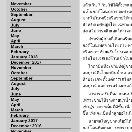
November
แล้วเว้น 7 วัน ใช้ได้ทั้ง
October
นเป็นฮอร์โมนกลาง จะทำหน้
September
ขาดไปในหญิงหรือชายให้สม
August
สำหรับเพศหญิงโดยเฉพาะบริเ
July
June
ส่งเสริมการผลิตเอสโตรเจ
May
สำหรับผู้ชายก็เลือกครี
April
ฮอร์โมนเพศชายโดยตรง ทาที
March
February
หรือจะทาด้วยครีมโปรเจสเตอ
January 2018
ครีมโปรเจสเตอโรนเข้าไปสร
December 2017
ไวตามินที่จะช่วยทั้งผู้
November
October
สมบูรณ์คือไวตามินน้ำนมแร
September
ห้าประเภท ตั้งแต่การเสริมส
August
สมบูรณ์ และการสร้างเซลล์
July
อาหารเสริมที่หลายคนบร
June
May
เพราะช่วยให้ร่างกายนำน้ำย
April
เข้าสู่ร่างกายเต็มที่ดีขึ้น
March
ขึ้น เห็นจะเป็นน้ำลูกยอโน
February
January 2017
นายพลใหญ่ขาดเสียมิได้
December 2016
ฮอร์โมนที่จะบงการทุกระบบ
November