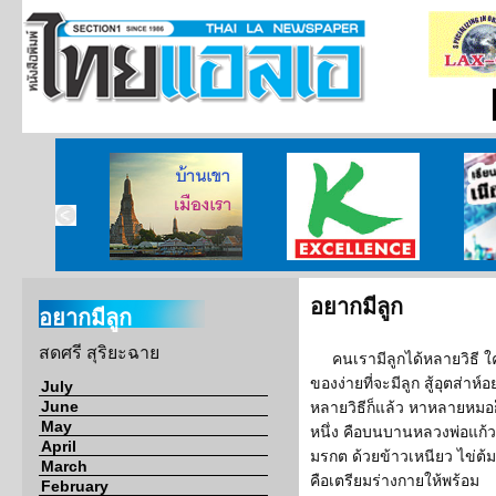
บ้านเขา เมืองเรา
ศูนย์วิจัยกสิกรไทย
เรียนร
อยากมีลูก
อยากมีลูก
สดศรี สุริยะฉาย
คนเรามีลูกได้หลายวิธี ใครๆ
ของง่ายที่จะมีลูก สู้อุตส
July
June
หลายวิธีก็แล้ว หาหลายหมอก็แ
May
หนึ่ง คือบนบานหลวงพ่อแก้
April
มรกต ด้วยข้าวเหนียว ไข่ต้
March
คือเตรียมร่างกายให้พร้อม
February