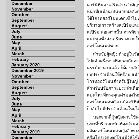
December
คาร์นิทีนส่งเสริมสารสำคัญข
November
หน้าที่เสมือนเป็นนายพลสั่ง
October
ใช้โกรทฮอร์โมนเด็กเข้าไปท
September
ปริมาณการสร้างสเปิร์มแ
August
July
สเปิร์ม นอกจากนั้น ควรพิ
June
แคปซูลซึ่งส่งเสริมร่างกายใ
May
ฮอร์โมนเพศชาย
April
March
สำหรับผู้หญิง ถ้าอยู่ในวั
Febuary
ไปแล้วครึ่งทางที่จะพบกับคว
January 2020
ครรภ์มานานแล้ว ก็ต้องกลับไ
December 2019
ยมประจำเดือนให้พร้อม สม่
November
โกรทฮอร์โมนสำหรับผู้ใหญ
October
September
สำหรับปรับภาวะประจำเดือน
August
สมุนไพรที่ทรงคุณค่าของไท
July
ฮอร์โมนเพศหญิง แม้สตรีที่
June
ก็กลับไปมีประจำเดือนใหม่ไ
May
April
นอกจากนี้ผู้หญิงควรใช
March
นทาที่บริเวณหน้าท้องส่วนล่
February
ผลิตฮอร์โมนเพศหญิงอีกทางหน
January 2019
December
ครีมโปรเจสเตอโรนมีวิธีใช้