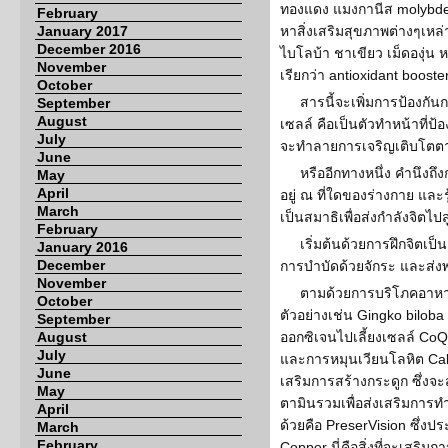
ทองแดง แมงกานีส molybde
February
January 2017
หาสิ่งเสริมสุขภาพต่างๆเหล่า
December 2016
ไบโลบ้า ชาเขียว เม็ดองุ่น ห
November
เรียกว่า antioxidant booste
October
สารนี้จะเพิ่มการป้องกั
September
August
เซลล์ คือเป็นตัวทำหน้าที่ป้อ
July
จะทำลายการเจริญเติบโตต
June
หรืออีกทางหนึ่ง คำนึงถึง
May
April
อยู่ ณ ที่ใดของร่างกาย และร
March
เป็นสมาธิเพื่อส่งกำลังจิตไปส
February
เริ่มต้นด้วยการฝึกจิตเป็น
January 2016
December
การบำบัดด้วยจักระ และส่งพล
November
ตามด้วยการบริโภคอาหาร
October
ตัวอย่างเช่น Gingko bilob
September
August
ออกซิเจนไปเลี้ยงเซลล์ CoQ
July
และการหมุนเวียนโลหิต Calc
June
เสริมการสร้างกระดูก ซึ่งจะ
May
ตามินรวมเพื่อส่งเสริมการ
April
ด้วยคือ PreserVision ซึ่งป
March
February
Copper นี่คือสิ่งที่จะเสริ