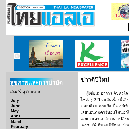
บ้านเขา เมืองเรา
ศูนย์วิจัยกสิกรไทย
เรียนร
ข่าวดีปีใหม่
สุขภาพและการบำบัด
สดศรี สุริยะฉาย
ผู้เขียนมีอาการเจ็บหัว
ไซด์อยู่ 2 ปี จนลืมเรื่องนี
July
June
ขอเปลี่ยนเตาแก๊สเมื่อ 2 ปีที
May
เลยนอนดมคาร์บอนโมนอกไซด์
April
เลยเอาเตาแก๊สเก่ามาเปลี่ยน
March
เคราะห์ดี ที่นอนมีพัดลมเป่าส
February