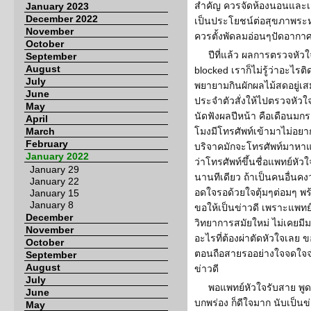
สำคัญ ควรจัดห้องนอนและเต
January 2023
December 2022
เป็นประโยชน์ต่อสุขภาพระหว
November
ควรตั้งพัดลมอ่อนๆปัดอากา
October
ปีที่แล้ว ผลการตรวจหัว
September
August
blocked เราก็ไม่รู้ว่าอะไร
July
พยายามกินผักผลไม้สดอยู่เสมอ
June
ประจำตัวสั่งให้ไปตรวจหัวใจ
May
นัดฟังผลปีหน้า คือเดือนมกรา
April
March
โมงมีโทรศัพท์เข้ามาไม่อ
February
บริจาคมักจะโทรศัพท์มาหาแต่เ
January 2022
ว่าโทรศัพท์ขึ้นชื่อแพทย์หั
January 29
นานทีเดียว ถ้าเป็นคนอื่นคงวา
January 22
อดใจรอด้วยใจตุ้มๆต่อมๆ พ
January 15
January 8
ขอให้เป็นข่าวดี เพราะแพทย์
December
วิทยาการสมัยใหม่ ไม่เคยมีม
November
อะไรที่ต้องผ่าตัดหัวใจเลย 
October
ตอนถือสายรออย่างใจจดใจจ่
September
August
ข่าวดี
July
พอแพทย์หัวใจรับสาย พู
June
บกพร่อง ก็ดีใจมาก นับเป็นข
May