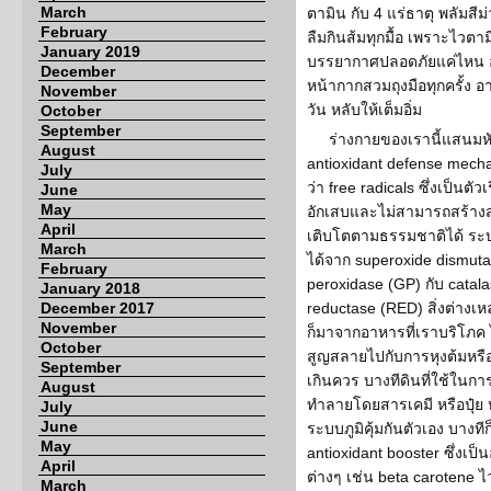
March
ตามิน กับ 4 แร่ธาตุ พลัมสี
February
ลืมกินส้มทุกมื้อ เพราะไวตามิ
January 2019
บรรยากาศปลอดภัยแค่ไหน อย่
December
หน้ากากสวมถุงมือทุกครั้ง 
November
วัน หลับให้เต็มอิ่ม
October
September
ร่างกายของเรานี้แสนมหัศ
August
antioxidant defense mechan
July
ว่า free radicals ซึ่งเป็นตั
June
May
อักเสบและไม่สามารถสร้างส
April
เติบโตตามธรรมชาติได้ ระบ
March
ได้จาก superoxide dismut
February
peroxidase (GP) กับ catala
January 2018
December 2017
reductase (RED) สิ่งต่างเห
November
ก็มาจากอาหารที่เราบริโภค 
October
สูญสลายไปกับการหุงต้มหรื
September
เกินควร บางทีดินที่ใช้ในกา
August
ทำลายโดยสารเคมี หรือปุ๋ย
July
June
ระบบภูมิคุ้มกันตัวเอง บางทีก
May
antioxidant booster ซึ่งเ
April
ต่างๆ เช่น beta carotene ไว
March