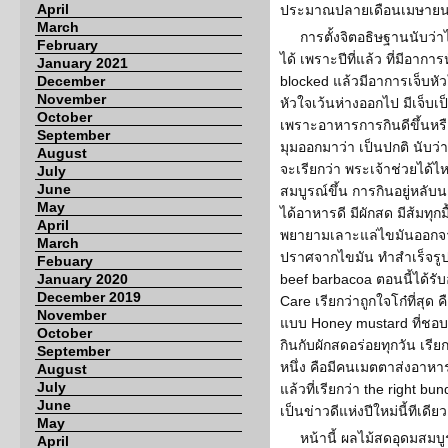
April
ประมาณปลายเดือนเมษาย
March
การตั้งจิตอธิษฐานนับว่า
February
ได้ เพราะปีที่แล้ว ที่มีอากา
January 2021
December
blocked แล้วมีอาการเจ็บหั
November
หัวใจเว้นห่างออกไป มีเจ็บเ
October
เพราะอาหารการกินดีขึ้นหรือ
September
มุมออกมาว่า เป็นปกติ นับว่
August
จะเรียกว่า พระเจ้าช่วยได้ไ
July
June
สมบูรณ์ขึ้น การกินอยู่หลั
May
ได้อาหารดี มีผักสด มีส้มทุก
April
พยายามเลาะแล่ไขมันออกจากเน
March
ปราศจากไขมัน ทำสำเร็จรูปแ
Febuary
January 2020
beef barbacoa ตอนนี้ได้รั
December 2019
Care เรียกว่าถูกใจโก๋ที่สุด 
November
แบบ Honey mustard ที่ชอบที
October
กินกับผักสดอร่อยทุกวัน เรีย
September
หนึ่ง คือมีคนเมตตาส่งอาหา
August
July
แล้วที่เรียกว่า the right bu
June
เป็นข่าวดีแห่งปีใหม่นี้ทีเดียว
May
หน้านี้ ผลไม้สดอุดมสมบูร
April