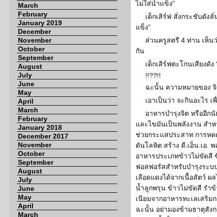
ไม่ใส่น้ำแข็ง”
March
February
เด็กเสิร์ฟ สั่งกระชับดังล
January 2019
แข็ง”
December
November
ส่วนครูสตรี 4 ท่าน เห็น
October
กัน
September
เด็กเสิร์ฟตะโกนเสียงดัง 
August
July
!!??!!
June
ฉะนั้น ความหมายของ จิต
May
เอาเป็นว่า จะกินอะไร เพื
April
March
อาหารบำรุงจิต หรืออีกน
February
และไขมันเป็นพลังงาน สำหร
January 2018
ช่วยกระแสประสาท การหดตัว
December 2017
November
ดันโลหิต สร้าง ดี.เอ็น.เอ
October
อาหารประเภทข้าวไม่ขัดสี ซี
September
ฟอสฟอรัสสำหรับบำรุงระบบป
August
เลือดแดงได้จากเนื้อสัตว์ ผล
July
น้ำลูกพรุน ข้าวไม่ขัดสี รำข
June
May
เนียมจากอาหารทะเลเสริมกล้า
April
ฉะนั้น อย่ามองข้ามธาตุสัง
March