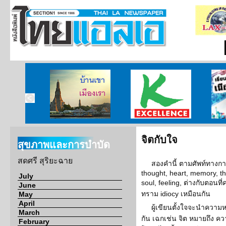
ไทยแห่ง
บ้านเขา เมืองเรา
ศูนย์วิจัยกสิกรไทย
เรียนร
อร์เนีย
จิตกับใจ
สุขภาพและการบำบัด
สดศรี สุริยะฉาย
สองคำนี้ ตามศัพท์ทางกา
thought, heart, memory, th
July
soul, feeling, ต่างกับตอนท
June
ทราม idiocy เหมือนกัน
May
April
ผู้เขียนตั้งใจจะนำควา
March
กัน เฉกเช่น จิต หมายถึง คว
February