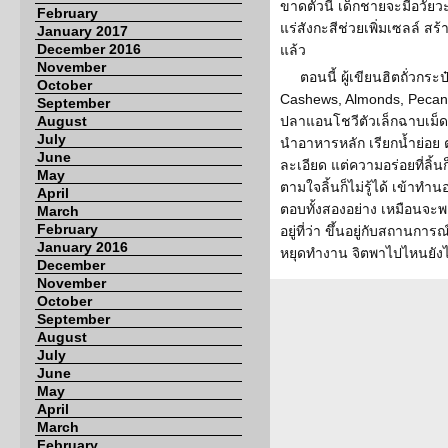
ขาดตัวนี้ เด็กชายจะมีอวัยว
February
แร่สังกะสีช่วยเพิ่มเซลล์ สร้
January 2017
December 2016
แล้ว
November
ตอนนี้ ผู้เขียนฮิตถั่วกร
October
Cashews, Almonds, Pecans,
September
August
ปลาแอนโชวีตัวเล็กฉาบเม็ดง
July
นำอาหารหลัก เรียกน้ำย่อย ต
June
ละเอียด แต่ความอร่อยที่ลิ้น
May
ตามใจลิ้นก็ไม่รู้ได้ เข้าทำ
April
ตอบทั้งสองอย่าง เหมือนจะ
March
February
อยู่ที่ว่า ขึ้นอยู่กับสถานก
January 2016
หยุดทำงาน จิตพาไปไหนยังไม่
December
November
October
September
August
July
June
May
April
March
February