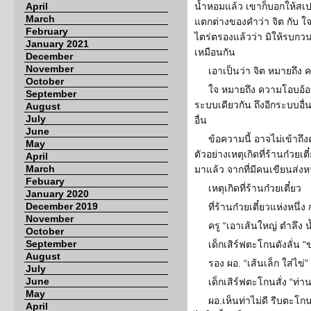
April
น้ำหอมแล้ว เขาก็บอกให้สเป
March
แตกต่างของคำว่า จิต กับ ใจ 
February
ไตร่ตรองแล้วว่า มิให้รบกวนผ
January 2021
เหมือนกัน
December
November
เอาเป็นว่า จิต หมายถึง 
October
ใจ หมายถึง ความโอบอ้อม
September
ระบบเดียวกัน ถึงอีกระบบอื่น ถึ
August
July
อื่น
June
ข้อความนี้ อาจไม่เข้าถึ
May
ตัวอย่างเหตุเกิดที่ร้านก๋วยเตี
April
March
มาแล้ว จากที่มีคนเขียนส่งหน
Febuary
เหตุเกิดที่ร้านก๋วยเตี๋ยว
January 2020
December 2019
ที่ร้านก๋วยเตี๋ยวแห่งหนึ่ง ก
November
ครู “เอาเส้นใหญ่ ตำลึง น
October
September
เด็กเสิร์ฟตะโกนดังลั่น “
August
รอง ผอ. “เส้นเล็ก ใส่ไข่”
July
June
เด็กเสิร์ฟตะโกนสั่ง “ท่าน
May
ผอ.เห็นท่าไม่ดี รีบตะโกน
April