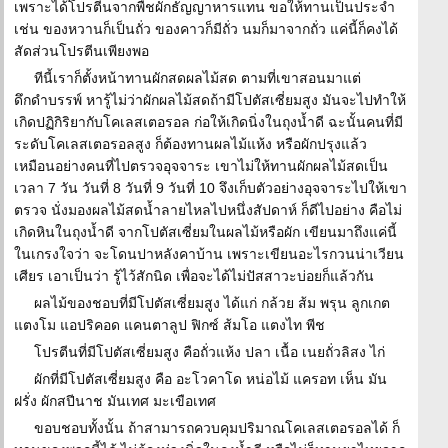
เพราะได้โปรตีนจากพืชผักธัญญาหารแทน ขอให้ทานเป็นประจำ
เช่น ของหวานก็เป็นถั่ว ของคาวก็มีถั่ว นมก็มาจากถั่ว แค่นี้ก็คงได้
สัดส่วนโปรตีนเพียงพอ
ทีนี้เราก็ตั้งหน้าทานผักสดผลไม้สด ตามที่เขาสอนมาแต่
ดึกดำบรรพ์ หารู้ไม่ว่าผักผลไม้สดถ้ามีโปตัสเซี่ยมสูง มันจะไปทำให้
เกิดปฏิกิริยากับโคเลสเตอรอล ก่อให้เกิดนิ่งในถุงน้ำดี ฉะนั้นคนที่มี
ระดับโคเลสเตอรอลสูง ก็ต้องทานผลไม้แห้ง หรือผักปรุงแล้ว
เหมือนอย่างคนที่ไปตรวจอุจจาระ เขาไม่ให้ทานผักผลไม้สดเป็น
เวลา 7 วัน วันที่ 8 วันที่ 9 วันที่ 10 จึงเก็บตัวอย่างอุจจาระไปให้เขา
ตรวจ นั่งมองผลไม้สดน้ำลายไหลไปหนึ่งสัปดาห์ ก็ดีไปอย่าง คือไม่
เกิดหินในถุงน้ำดี จากโปตัสเซี่ยมในผลไม้หรือผัก เขียนมาถึงแค่นี้
ในเกรงใจว่า จะโดนปาหลังคาบ้าน เพราะเขียนอะไรกวนน่าเวียน
เศียร เอาเป็นว่า รู้ไว้สักนิด เพื่อจะได้ไม่ปัสสาวะบ่อยก็แล้วกัน
ผลไม้ของชอบที่มีโปตัสเซี่ยมสูง ได้แก่ กล้วย ส้ม พรุน ลูกเกต
แตงโม แอปริคอด แคนตาลูป ฟิกซ์ ส้มโอ แตงไท พีช
โปรตีนที่มีโปตัสเซี่ยมสูง คือถั่วแห้ง ปลา เนื้อ เนยถั่วลิสง ไก่
ผักที่มีโปตัสเซี่ยมสูง คือ อะโวคาโด หน่อไม้ แครอท เห็น มัน
ฝรั่ง ผักสปีนาช มันเทศ มะเขือเทศ
ขอบชอบทั้งนั้น ถ้าสามารถควบคุมปริมาณโคเลสเตอรอลได้ ก็