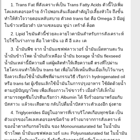
1. Trans Fat ที่สังเคราะห์เป็น Trans Fatty Acids ตัวนี้ไปเพิ่ม
โคเลสเตอรอลร้าย ถ้าไปพอกเส้นเลือดสำคัญไปเลี้ยงหัวใจ ถึงขั้น
ทำให้หัวใจวายตอนหลับสบาย ตัวลด trans fat คือ Omega 3 มีอยู่
ในข้าวเหนียวดำ ปลาแซลมอน ทูน่า เทร้าต์ ค็อต
2. Lipid ไขมันตัวนี้ช่วยละลายไวตามินสำหรับการสังเคราะห์
ไปใช้ในร่างกาย คือ ไวตามิน เอ ดี อี และ เค
3. น้ำมันพืช จาก น้ำมันแซฟฟลาวเวอร์ น้ำมันเม็ดทานตะวัน
น้ำมันข้าวโพด น้ำมันถั่วเหลือง น้ำมัน borage น้ำมัน flexseed
น้ำมันเหล่านี้มีความดี แต่ผู้ผลิตทำให้เสียความดี ตรงที่ไปผ่าน
ไฮโดรเจนทำให้เป็น trans fat เพื่อไม่ให้เหม็นหืนเมื่อเก็บไว้นานๆ
จึงควรเลี่ยงใช้น้ำมันพืชที่ผ่านกรรมวิธี เรียกว่า hydrogenated oil
หรือ trans fat ผู้เขียนเลิกใช้น้ำมันในการปรุงอาหาร ใช้ผัดด้วยน้ำ
ตามภูมิปัญญาไทย เพื่อเลี่ยงภาวะไข่ขาวรั่ว เมื่อลำไส้เล็กไม่
สามารถดูดซึมโปรตีนเรียกว่า Albumin ได้ จึงรั่วออกมาพร้อมกับ
ปัสสาวะ แล้วจะเสียดาย กลับไปดื่มน้ำปัสสาวะตัวเองอีก ยุ่งตาย
4. Triglycerides มีอยู่ในอาหารที่เราบริโภคเกือบทุกชนิด เป็น
ตัวแปรของโคเลสเตอรอลชนิดร้าย สร้างมาจากการสังเคราะห์
ของน้ำตาลกับกรดไขมัน ของ Monounsaturated fat ในน้ำมัน
ข้าวโพด น้ำมันแซฟฟลอเวอร์ และ Polyunsaturated fat ในน้ำมัน