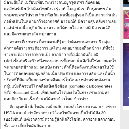
มีอายุยืนได้ เปรียบเทียบระหว่างคนอยู่กรุงเทพฯ กับคนอยู่
แคลิฟอร์เนีย ไปเมืองไทยถึงจะรู้ว่าทำไมญาติเราที่กรุงเทพฯ ล้ม
หายตายจากไปรวดเร็วเหลือเกิน คนที่ยังอยู่รอด ก็เป็นเพราะว่าเล่น
กอล์ฟเดินในสนามกว้างอากาศดี อารมณ์ดี มีความสุขหลังจากเล่น
กอล์ฟ พวกนี้อายุยืนกัน คงมาจากได้หายใจอากาศดี มีอารมณ์ดี
และมีความสบายใจ สบายกาย
อาหารที่เราทาน ก็ทานตามที่รู้มาว่าต้องทานอาหาร 5 กลุ่ม
คำถามคือร่างกายต้องการแค่ไหน คนอยากผอมก็ลดข้าว แท้ที่จริง
ร่างกายต้องการอาหารแป้ง จากข้าว หรือเผือกมันถึง 50
เปอร์เซ็นต์หรือครึ่งหนึ่งของอาหารทั้งหมด นั่นคือไม่ใช่อยากคุมน้ำ
หนักเลยลดข้าวและ ลดแป้ง เพราะตัวนี้คือพลังงานที่จะเอาไปใช้
ในการติดต่อของกลุ่มกล้ามเนื้อ ประสาท และการหลับ และดื่มน้ำ
บริสุทธิ์ที่มีค่าเป็นกลางช่วยผลิตคาร์โบไฮเดรทสำหรับพลังงาน
กลุ่มแป้งที่ควรบริโภคคือแป้งเชิงซ้อน (complex carbohydrate)
หรือ Resistant Carb เพื่อป้องกันโรคมะเร็งในกระเพาะถามหา
และป้องกันมะเร็งเต้านมได้จากข้าวโพด ข้าวฟ่าง
อีกกลุ่มหนึ่งคือไขมัน เหมือนกับว่าแกล้งให้เราทานมากๆ เพราะ
USDA แนะนำว่าอัตราการบริโภคไขมันอาจเป็นไปได้ถึง 30
เปอร์เซ็นต์ แต่เราควรมีความรู้สักนิดถึงไขมัน ควรอ่านสลากก่อน
ซื้อ และเลี่ยงไขมันอันตราย