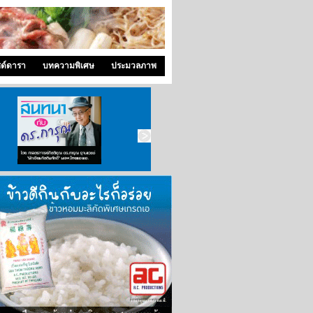
ซด์ดารา
บทความพิเศษ
ประมวลภาพ
สนทนากับ ดร.การุณ
ซุปเปอร์แพท
คุณหมอ..ขอคุย