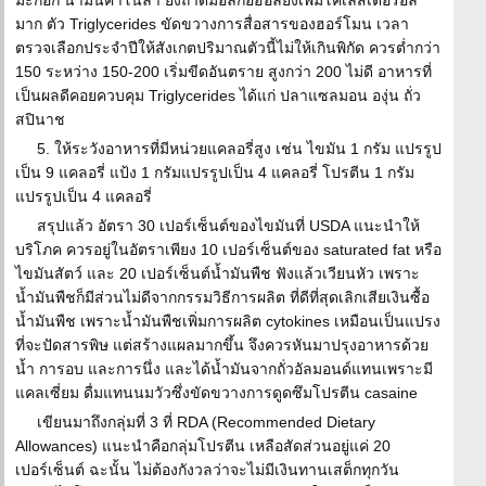
มะกอก น้ำมันคาโนล่า ยิ่งถ้าดื่มอัลกอฮอล์ยิ่งเพิ่มโคเลสเตอรอล
มาก ตัว Triglycerides ขัดขวางการสื่อสารของฮอร์โมน เวลา
ตรวจเลือกประจำปีให้สังเกตปริมาณตัวนี้ไม่ให้เกินพิกัด ควรต่ำกว่า
150 ระหว่าง 150-200 เริ่มขีดอันตราย สูงกว่า 200 ไม่ดี อาหารที่
เป็นผลดีคอยควบคุม Triglycerides ได้แก่ ปลาแซลมอน องุ่น ถั่ว
สปินาช
5. ให้ระวังอาหารที่มีหน่วยแคลอรี่สูง เช่น ไขมัน 1 กรัม แปรรูป
เป็น 9 แคลอรี่ แป้ง 1 กรัมแปรรูปเป็น 4 แคลอรี่ โปรตีน 1 กรัม
แปรรูปเป็น 4 แคลอรี่
สรุปแล้ว อัตรา 30 เปอร์เซ็นต์ของไขมันที่ USDA แนะนำให้
บริโภค ควรอยู่ในอัตราเพียง 10 เปอร์เซ็นต์ของ saturated fat หรือ
ไขมันสัตว์ และ 20 เปอร์เซ็นต์น้ำมันพืช ฟังแล้วเวียนหัว เพราะ
น้ำมันพืชก็มีส่วนไม่ดีจากกรรมวิธีการผลิต ที่ดีที่สุดเลิกเสียเงินซื้อ
น้ำมันพืช เพราะน้ำมันพืชเพิ่มการผลิต cytokines เหมือนเป็นแปรง
ที่จะปัดสารพิษ แต่สร้างแผลมากขึ้น จึงควรหันมาปรุงอาหารด้วย
น้ำ การอบ และการนึ่ง และได้น้ำมันจากถั่วอัลมอนด์แทนเพราะมี
แคลเซี่ยม ดื่มแทนนมวัวซึ่งขัดขวางการดูดซึมโปรตีน casaine
เขียนมาถึงกลุ่มที่ 3 ที่ RDA (Recommended Dietary
Allowances) แนะนำคือกลุ่มโปรตีน เหลือสัดส่วนอยู่แค่ 20
เปอร์เซ็นต์ ฉะนั้น ไม่ต้องกังวลว่าจะไม่มีเงินทานเสต็กทุกวัน