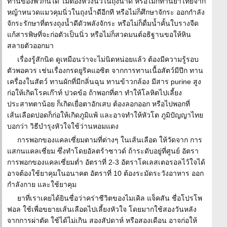
ทานของพวกนี้ได้ ไม่ต้องห่วงนิ่วในถุงน้ำดี หรือไม่ก็ทานยาไทยจาก
หญ้าหนวดแมวคุมนิ่วในถุงน้ำดีอีกที หรือไม่ก็ศึกษาจักระ ออกกำลัง
จักระรักษาที่ตรงถุงน้ำดีดัวพลังจักระ หรือไม่ก็ดื่มน้ำคั้นใบรางจืด
แก้สารพิษที่จะก่อตัวเป็นนิ่ว หรือไม่ก็สวดมนต์อธิฐานขอให้หิน
สลายตัวออกมา
เรื่องรู้สักนิด ดูเหมือนว่าจะไม่นิดหน่อยแล้ว ต้องมีความรู้รอบ
ตัวพอควร เช่นเรื่องกรดยูริคแอซิต จากการทานเนื้อสัตว์มีปีก ทาน
เครื่องในสัตว์ ทานผักที่มีกลิ่นฉุน ทานข้าวกล้อง มีสาร purine สูง
ก่อให้เกิดโรคเก๊าท์ ปวดข้อ ถ้าพอกที่ตา ทำให้โลหิตไปเลี้ยง
ประสาทตาน้อย ก็เกิดเยื่อตาอักเสบ ต้องลอกออก หรือไปพอกที่
เส้นเลือดปอดก็ก่อให้เกิดภูมิแพ้ และอาจทำให้หัวโต ภูมิปัญญาไทย
บอกว่า วิธีบำรุงหัวใจใช้ว่านหอมแดง
การพอกของแคลเซี่ยมตามที่ต่างๆ ในเส้นเลือด ให้วัดจาก การ
แสกนแคลเซี่ยม ซึ่งทำโดยอัลตร้าซาวด์ ถ้าระดับอยู่ที่ศูนย์ อัตรา
การพอกของแคลเซี่ยมต่ำ อัตราที่ 2-3 อัตราโคเลสเตอรอลไว้ใจได้
อาจต้องใช้ยาคุมในอนาคต อัตราที่ 10 ต้องระมัดระวังอาหาร ออก
กำลังกาย และใช้ยาคุม
ยาที่เราเคยได้ยินชื่อว่าคร่าชีวิตของไมเคิล แจ็คสัน ชื่อโปรโพ
ฟอล ใช้เพื่อขยายเส้นเลือดไปเลี้ยงหัวใจ โดยมากใช้สองวันหลัง
จากการผ่าตัด ใช้ได้ไม่เกิน สองสัปดาห์ หรือสองเดือน อาจก่อให้