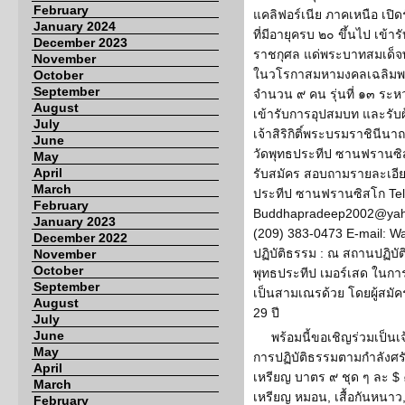
February
แคลิฟอร์เนีย ภาคเหนือ เป
January 2024
ที่มีอายุครบ ๒๐ ขึ้นไป เข้า
December 2023
ราชกุศล แด่พระบาทสมเด็จพระ
November
ในวโรกาสมหามงคลเฉลิม
October
September
จำนวน ๙ คน รุ่นที่ ๑๓ ระห
August
เข้ารับการอุปสมบท และร
July
เจ้าสิริกิติ์พระบรมราชินีน
June
วัดพุทธประทีป ซานฟรานซิส
May
April
รับสมัคร สอบถามรายละเอียด
March
ประทีป ซานฟรานซิสโก Tel:
February
Buddhapradeep2002@yahoo
January 2023
(209) 383-0473 E-mail: 
December 2022
ปฏิบัติธรรม : ณ สถานปฏิบ
November
October
พุทธประทีป เมอร์เสด ในการ
September
เป็นสามเณรด้วย โดยผู้สมั
August
29 ปี
July
June
พร้อมนี้ขอเชิญร่วมเป็น
May
การปฏิบัติธรรมตามกำลังศร
April
เหรียญ บาตร ๙ ชุด ๆ ละ $ 
March
เหรียญ หมอน, เสื้อกันหนาว,
February