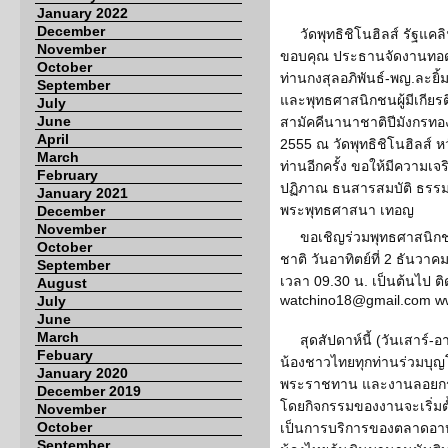
January 2022
December
วัดพุทธิชิโนฮิลส์ รัฐแค
November
ขอบคุณ ประธานจัดงานทอดก
October
ท่านกงสุลอภิพันธ์-พญ.ละยิ้
September
และพุทธศาสนิกชนผู้มีเกียรต
July
June
สามัคคีนานาชาติปีมังกรท
April
2555 ณ วัดพุทธิชิโนฮิลส์ ห
March
ท่านอีกครั้ง ขอให้มีความเ
February
ปฏิภาณ ธนสารสมบัติ ธรรม
January 2021
พระพุทธศาสนา เทอญ
December
November
ขอเชิญร่วมพุทธศาสนิกช
October
ชาติ วันอาทิตย์ที่ 2 ธันวาคม
September
เวลา 09.30 น. เป็นต้นไป ต
August
watchino18@gmail.com www
July
June
March
สุดสัปดาห์นี้ (วันเสาร์-อ
Febuary
น้องชาวไทยทุกท่านร่วมบุ
January 2020
พระราชทาน และงานลอยกระ
December 2019
โดยกิจกรรมของงานจะเริ่มตั
November
October
เป็นการบริการของตลาดอาห
September