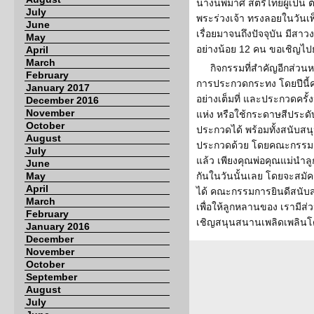
นางนพมาศ สตรีไทยผู้เป็
July
พระร่วงเจ้า ทรงลอยในวันเ
June
เรื่อยมาจนถึงปัจจุบัน มีส
May
อย่างน้อย 12 คน ขอเชิญไป
April
March
กิจกรรมที่สำคัญอีกส่วน
February
การประกวดกระทง โดยปีนี้
January 2017
อย่างเต็มที่ และประกวดครั้งนี
December 2016
November
แห่ง หรือใช้กระดาษสีประดั
October
ประกวดได้ พร้อมทั้งสนับส
August
ประกวดด้วย โดยคณะกรรมกา
July
แล้ว เพียงคุณพ่อคุณแม่นำ
June
May
กันในวันนั้นเลย โดยจะสมัคร
April
ได้ คณะกรรมการยินดีสนับสนุ
March
เพื่อให้ลูกหลานของ เรามีส
February
เชิญสนุนสนานเพลิดเพลินโด
January 2016
December
November
October
September
August
July