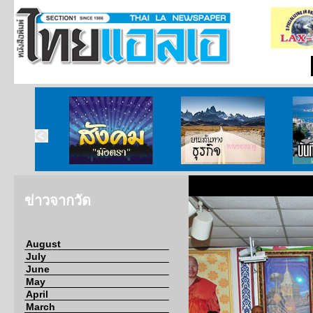
ากกงสุล
สังคมมังตรา
บนเส้นทางธุรกิจ
บั
ข่าวจากวัด
August
July
June
May
April
March