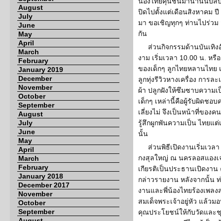
น้องไทยคุ้นชินมานานนับสิ
August
ปิดไปตั้งแต่เดือนสิงหาคม ป
July
มา ขอเชิญทุกๆ ท่านไปร่วม
June
กัน
May
April
ส่วนกิจกรรมด้านบันเทิง
March
งาม เริ่มเวลา 10.00 น. หรื
February
ของเด็กๆ ลูกไทยหลานไทย 
January 2019
December
ลูกทุ่งรีวิวหางเครื่อง การล
November
ผ้า ปลูกฝังให้ซึมซาบความเป
October
เด็กๆ เหล่านี้คือผู้รับผิด
September
เลี่ยงไม่ จึงเป็นหน้าที่ขอ
August
July
รู้สึกผูกพันความเป็น ไทยแต
June
นั้น
May
ส่วนพิธีเปิดงานเริ่มเวล
April
กงสุลใหญ่ ณ นครลอสแองเจ
March
February
เกียรติเป็นประธานเปิดงาน 
January 2018
กล่าวรายงาน หลังจากนั้น
December 2017
งานและพี่น้องไทยร้องเพลง
November
สมเด็จพระเจ้าอยู่หัว แล้วมอบ
October
September
คุณประโยชน์ให้กับวัดและ
August