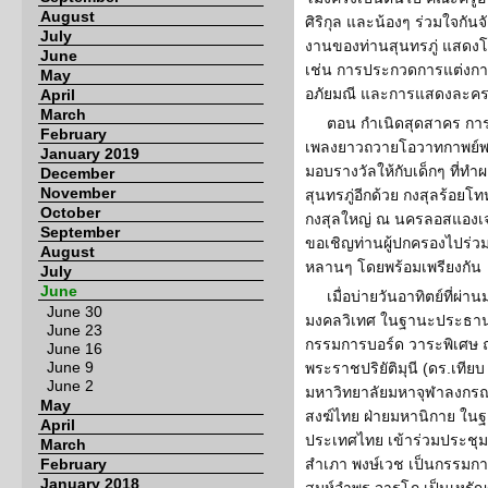
August
ศิริกุล และน้องๆ ร่วมใจกัน
July
งานของท่านสุนทรภู่ แสดงโดย
June
เช่น การประกวดการแต่งกา
May
อภัยมณี และการแสดงละครส
April
March
ตอน กำเนิดสุดสาคร กา
February
เพลงยาวถวายโอวาทกาพย์พร
January 2019
มอบรางวัลให้กับเด็กๆ ที่ทำ
December
November
สุนทรภู่อีกด้วย กงสุลร้อยโ
October
กงสุลใหญ่ ณ นครลอสแองเจล
September
ขอเชิญท่านผู้ปกครองไปร่ว
August
หลานๆ โดยพร้อมเพรียงกัน
July
June
เมื่อบ่ายวันอาทิตย์ที่ผ
June 30
มงคลวิเทศ ในฐานะประธาน
June 23
กรรมการบอร์ด วาระพิเศษ ณ
June 16
June 9
พระราชปริยัติมุนี (ดร.เที
June 2
มหาวิทยาลัยมหาจุฬาลงกร
May
สงฆ์ไทย ฝ่ายมหานิกาย ใน
April
ประเทศไทย เข้าร่วมประชุมด
March
February
สำเภา พงษ์เวช เป็นกรรมกา
January 2018