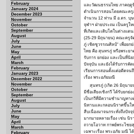
February
และวัฒนธรรมไทย ภาคฤดูร้
January 2024
ดำเนินการสอนโดยคณะครูอ
December 2023
จำนวน 12 ท่าน มี อ.ดร. บุษ
November
จุฬาฯ ฝ่ายประถม เป็นครูใ
October
September
ที่เกิดและเติบโตในต่างแดนอ
August
(25-29 มิถุนายน) คณะครูจั
July
ภู่ เชิดชูวรรณศิลป์” เพื่อย
June
ไทย คือ สุนทรภู่ หรือพระย
May
April
รับการ ยกย่อง และเป็นที่นิ
March
ปัจจุบัน และยังได้รับการคัด
February
เรียนการสอนตั้งแต่อดีตจน
January 2023
เรื่อง พระอภัยมณี
December 2022
November
สุนทรภู่ (เกิด 26 มิถุน
October
มีชื่อเสียงเชิงกวี ได้รับยกย
September
เป็นกวีที่มีความชำนาญทา
August
นิทานและกลอนนิราศขึ้นใหม
July
June
สืบเนื่องมาจนกระทั่งถึงปัจจุ
May
มากมายหลายเรื่อง เช่น นิ
April
ถวายโอวาท กาพย์พระไชยสุร
March
เฉพาะเรื่อง พระอภัย มณี ไ
February