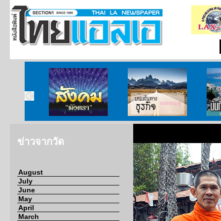
ากกงสุล
สังคมมังตรา
บนเส้นทางธุรกิจ
บั
ข่าวจากวัด
August
July
June
May
April
March