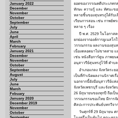
January 2022
ยอดของวรรณคดีประเภทกลอ
December
ทักษะ ความรู้ และ ทัศนะของ
November
หลายชิ้นของสุนทรภู่ได้รับเ
October
เรียนการสอน เช่น กาพย์พร
September
หลาย ๆ เรื่อง
July
June
ปี พ.ศ. 2529 ในโอกาสคร
April
ยกย่องจากองค์การยูเนสโก
March
วรรณกรรม ผลงานของสุนทรภู
February
January 2021
เนื่องตลอดมาไม่ขาดสาย แล
December
เช่น หนังสือการ์ตูน ภาพยน
November
อนุสาวรีย์สุนทรภู่ไว้ที่ ตำบล
October
September
อำเภอแกลง จังหวัดระยอ
August
เป็นที่กำเนิดผลงานนิราศเรื
July
นอกจากนี้ยังมีอนุสาวรีย์แห่งอื
June
จังหวัดเพชรบุรี และจังหวัดน
March
26 มิถุนายนของทุกปี ถือเป็น
Febuary
January 2020
วรรณกรรมของไทย มีการจัดก
December 2019
ศิลปะการประพันธ์บทกวีจากอ
November
วันศุกร์ที่ 29 มิถุนายน ศ
October
September
โมงครึ่งเป็นต้นไป คณะครูอ