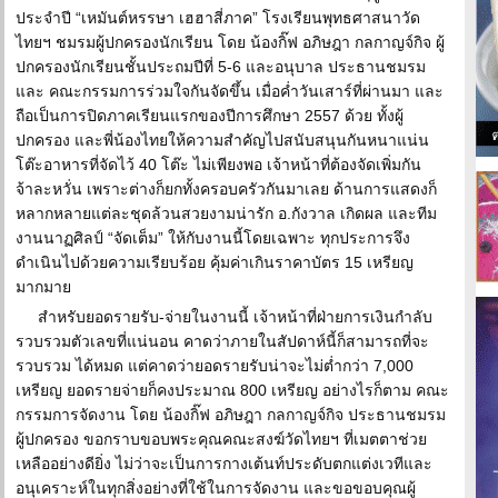
ประจำปี “เหมันต์หรรษา เฮฮาสี่ภาค” โรงเรียนพุทธศาสนาวัด
ไทยฯ ชมรมผู้ปกครองนักเรียน โดย น้องกิ๊ฟ อภิษฎา กลกาญจ์กิจ ผู้
ปกครองนักเรียนชั้นประถมปีที่ 5-6 และอนุบาล ประธานชมรม
และ คณะกรรมการร่วมใจกันจัดขึ้น เมื่อค่ำวันเสาร์ที่ผ่านมา และ
ถือเป็นการปิดภาคเรียนแรกของปีการศึกษา 2557 ด้วย ทั้งผู้
ปกครอง และพี่น้องไทยให้ความสำคัญไปสนับสนุนกันหนาแน่น
โต๊ะอาหารที่จัดไว้ 40 โต๊ะ ไม่เพียงพอ เจ้าหน้าที่ต้องจัดเพิ่มกัน
จ้าละหวั่น เพราะต่างก็ยกทั้งครอบครัวกันมาเลย ด้านการแสดงก็
หลากหลายแต่ละชุดล้วนสวยงามน่ารัก อ.กังวาล เกิดผล และทีม
งานนาฏศิลป์ “จัดเต็ม” ให้กับงานนี้โดยเฉพาะ ทุกประการจึง
ดำเนินไปด้วยความเรียบร้อย คุ้มค่าเกินราคาบัตร 15 เหรียญ
มากมาย
สำหรับยอดรายรับ-จ่ายในงานนี้ เจ้าหน้าที่ฝ่ายการเงินกำลับ
รวบรวมตัวเลขที่แน่นอน คาดว่าภายในสัปดาห์นี้ก็สามารถที่จะ
รวบรวม ได้หมด แต่คาดว่ายอดรายรับน่าจะไม่ต่ำกว่า 7,000
เหรียญ ยอดรายจ่ายก็คงประมาณ 800 เหรียญ อย่างไรก็ตาม คณะ
กรรมการจัดงาน โดย น้องกิ๊ฟ อภิษฎา กลกาญจ์กิจ ประธานชมรม
ผู้ปกครอง ขอกราบขอบพระคุณคณะสงฆ์วัดไทยฯ ที่เมตตาช่วย
เหลืออย่างดียิ่ง ไม่ว่าจะเป็นการกางเต้นท์ประดับตกแต่งเวทีและ
อนุเคราะห์ในทุกสิ่งอย่างที่ใช้ในการจัดงาน และขอขอบคุณผู้