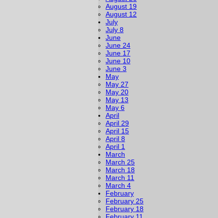
August 19
August 12
July
July 8
June
June 24
June 17
June 10
June 3
May
May 27
May 20
May 13
May 6
April
April 29
April 15
April 8
April 1
March
March 25
March 18
March 11
March 4
February
February 25
February 18
February 11