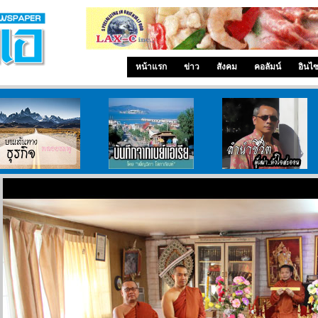
หน้าแรก
ข่าว
สังคม
คอลัมน์
อินไ