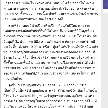
ปกครอง และพี่น้องไทยทุกท่านที่สนับสนุนไปเป็นกำลังใจในงาน
ทานอาหารและชมการแสดงของเด็กๆ นักเรียนอย่างเพลินเพลิน
ยอดรายรับ ทั้งหมดจากงานนี้จะนำเข้าสมทบทุนซ่อมฝ้าผนังอาคาร
เรียน และกิจกรรมต่างๆ ของโรงเรียนต่อไป
งานพิธีสวดมนต์ข้ามปี ส่งท้ายปีเก่าต้อนรับปีใหม่ และงาน
นมัสการหลวงพ่อแก้วศักดิ์สิทธิ์วัดไทยฯ ซึ่งกำหนดพิธีวันพุธที่ 31
ธันวาคม 2557 และวันพฤหัสบดีที่ 1 มกราคม 2558 โดยเฉพาะคืน
วันพุธที่ 31 ธันวาคม พิธีสวดมนต์นพเคราะห์และสวดมนต์ข้ามปี
จะเริ่มตั้งแต่เวลา 19.00 น. หรือ 1 ทุ่มเป็นต้นไปจนถึงเที่ยงคืน แล้ว
พระสงฆ์เจริญชัยมงคลคาถา ลั่นฆ้องชัย ทางวัดจัดเตรียมสถานที่
ไว้รองรับ ญาติโยมที่จะเข้าพิธีสวดมนต์ข้ามปีไว้บนอุโบสถศาลา
ทั้งชั้นบนและชั้นล่าง และบนอาคารเรียนซึ่งสามารถนั่งได้ไม่ต่ำ
กว่า 200 คน หลัง จากเสร็จสิ้นพิธีสวดมนต์ข้ามปีแล้ว ทางวัดมอบ
ของที่ระลึก (เหรียญ/ปฏิทิน) และบริการข้าวต้มเลิศรสให้ทานฟรี
ก่อนกลับบ้าน
รุ่งขึ้นเช้าวันพฤหัสบดีที่ 1 มกราคม 2558 เวลา 09.30 น.
เป็นต้นไป เป็นพิธีทำบุญตักบาตรเสริมสิริมงคลชีวิตเนื่องในวันขึ้น
ปีใหม่ โดย หลวงพ่อใหญ่ ท่านเจ้าคุณพระเทพมงคลวิเทศ นำพระ
สงฆ์ทั้งวัดเดินลงจากอุโบสถศาลาออกรับบิณฑบาตจากญาติโยมที่
ยืนเรียงรายคอย ใส่บาตรรอบๆ อุโบสถศาลา หลังจากพิธีทำบุญ