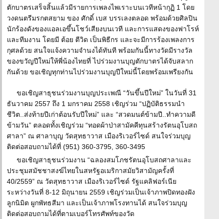
ตักบาตรเสร็จสิ้นแล้วมีรายการเพลงไพเราะบนเวทีหน้ากุฏิ 1 โดย
วงดนตรีมรกตสยาม ของ ศักดิ์ เบส บรรเลงตลอด พร้อมด้วยศิลปิน
นักร้องดังของแอลเอขึ้นโชว์เสียงบนเวที และการแสดงของฟาโรห์
และทีมงาน โดยมี ต้อย ตีวิด เป็นพิธีกร และจะมีการร้องเพลงการ
กุศลด้วย สนใจแจ้งความจำนงได้ทันที พร้อมกันนี้ทางวัดมีรางวัล
ของขวัญปีใหม่ให้พี่น้องไทยที่ ไปร่วมงานบุญตักบาตรได้จับสลาก
กันด้วย ขอเชิญทุกท่านไปร่วมงานบุญปีใหม่นี้โดยพร้อมเพรียงกัน
ขอเชิญสาธุชนร่วมงานบุญประเพณี “วันขึ้นปีใหม่” ในวันที่ 31
ธันวาคม 2557 ถึง 1 มกราคม 2558 เชิญร่วม “ปฏิบัติธรรมนำ
ชีวิต..ส่งท้ายปีเก่าต้อนรับปีใหม่” และ “สวดมนต์ข้ามปี..ทำความดี
ข้ามวัน” ตลอดทั้งเชิญร่วม “ทอดผ้าป่าสามัคคีทุนสร้างรัตนอุโบสถ
ศาลา” ณ ศาลาบุญ วัดสุทธาวาส เมืองริเวอร์ไซด์ สนใจร่วมบุญ
ติดต่อสอบถามได้ที่ (951) 360-3795, 360-3495
ขอเชิญสาธุชนร่วมงาน “ฉลองสมโภชรัตนอุโบสถศาลาและ
ประชุมสมัชชาสงฆ์ไทยในสหรัฐอเมริกาสมัยวิสามัญครั้งที่
40/2559” ณ วัดสุทธาวาส เมืองริเวอร์ไซด์ รัฐแคลิฟอร์เนีย
ระหว่างวันที่ 8-12 มิถุนายน 2559 เชิญร่วมเป็นเจ้าภาพปิดทองฝัง
ลูกนิมิต ผูกพัทธสีมา และเป็นเจ้าภาพโรงทานได้ สนใจร่วมบุญ
ติดต่อสอบถามได้ที่ตามเบอร์โทรศัพท์ของวัด