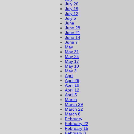
July 26
July 19
July 12
July 5
June
June 28
June 21
June 14
June 7
May
May 31
May 24
May 17
May 10
May 3
April
April 26
April 19
April 12
April 5
March
March 29
March 22
March 8
February
February 22
February 15
February 8