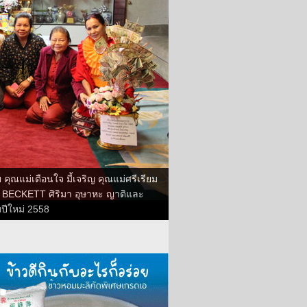
คุณแม่เตือนใจ มี้เจริญ คุณแม่ศรีเรียม
า BECKETT ศิริมา อุษาหะ ญาติและ
บปีใหม่ 2558