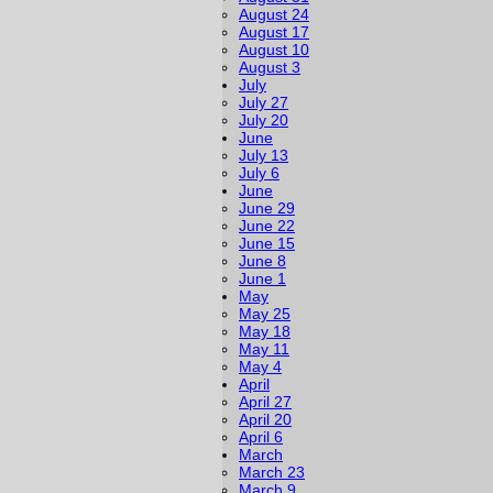
August 24
August 17
August 10
August 3
July
July 27
July 20
June
July 13
July 6
June
June 29
June 22
June 15
June 8
June 1
May
May 25
May 18
May 11
May 4
April
April 27
April 20
April 6
March
March 23
March 9