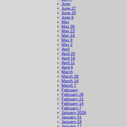
June
June 27
June 20
June 6
May
May 30
May 23
May 16
May 9
May 2
April
April 25
April 18
April 11
April 4
March
March 28
March 14
March 7
February
February 28
February 21
February 14
February 7
January 2026
January 31
January 24
January 17