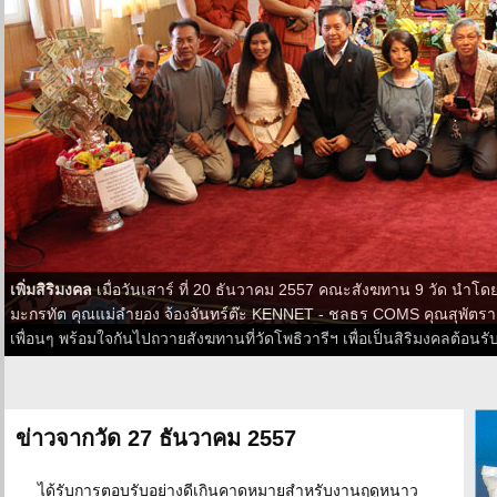
เพิ่มสิริมงคล
เมื่อวันเสาร์ ที่ 20 ธันวาคม 2557 คณะสังฆทาน 9 วัด นำโดย 
มะกรทัต คุณแม่ลำยอง จ้องจันทร์ต๊ะ KENNET - ชลธร COMS คุณสุพัตร
เพื่อนๆ พร้อมใจกันไปถวายสังฆทานที่วัดโพธิวารีฯ เพื่อเป็นสิริมงคลต้อนรั
ข่าวจากวัด 27 ธันวาคม 2557
ได้รับการตอบรับอย่างดีเกินคาดหมายสำหรับงานฤดูหนาว