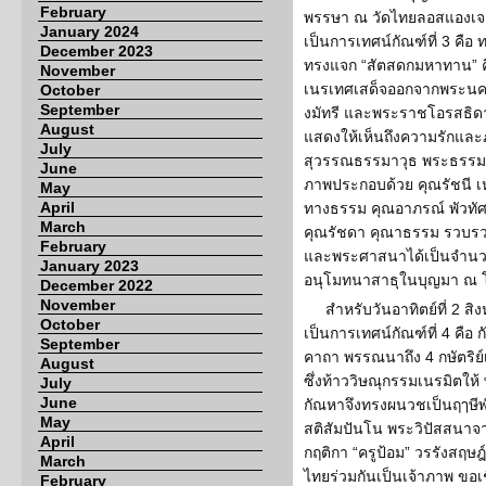
February
พรรษา ณ วัดไทยลอสแองเจลิส 
January 2024
เป็นการเทศน์กัณฑ์ที่ 3 ค
December 2023
ทรงแจก “สัตสดกมหาทาน” คือ
November
เนรเทศเสด็จออกจากพระนค
October
September
งมัทรี และพระราชโอรสธิดา 
August
แสดงให้เห็นถึงความรักและภั
July
สุวรรณธรรมาวุธ พระธรรมทู
June
ภาพประกอบด้วย คุณรัชนี เ
May
April
ทางธรรม คุณอาภรณ์ พัวท
March
คุณรัชดา คุณาธรรม รวบรวม
February
และพระศาสนาได้เป็นจำนวน
January 2023
อนุโมทนาสาธุในบุญมา ณ โ
December 2022
November
สำหรับวันอาทิตย์ที่ 2 ส
October
เป็นการเทศน์กัณฑ์ที่ 4 คื
September
คาถา พรรณนาถึง 4 กษัตริย
August
ซึ่งท้าววิษณุกรรมเนรมิตให
July
June
กัณหาจึงทรงผนวชเป็นฤๅษ
May
สติสัมปันโน พระวิปัสสนาจ
April
กฤติกา “ครูป้อม” วรรังสฤษฎ์
March
ไทยร่วมกันเป็นเจ้าภาพ ขอ
February