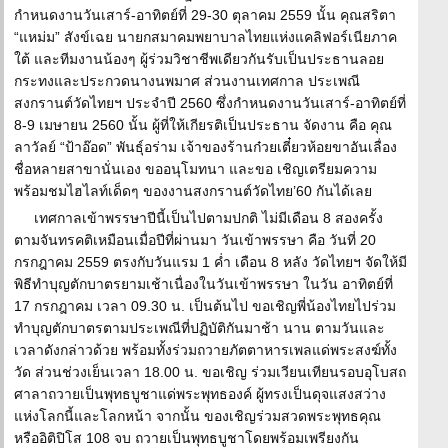
กำหนดงานวันเสาร์-อาทิตย์ที่ 29-30 ตุลาคม 2559 นั้น คุณสริตา
“แหม่ม” สังข์เฉย นายกสมาคมพยาบาลไทยแห่งแคลิฟอร์เนียภาค
ใต้ และทีมงานน้องๆ ผู้ร่วมวิชาชีพเดียวกันรับเป็นประธานลอย
กระทงและประกวดนางนพมาศ ส่วนงานเทศกาล ประเพณี
สงกรานต์วัดไทยฯ ประจำปี 2560 ซึ่งกำหนดงานวันเสาร์-อาทิตย์ที่
8-9 เมษายน 2560 นั้น ผู้ที่ให้เกียรติเป็นประธาน จัดงาน คือ คุณ
ลาวัลย์ “ป้าอ๊อด” พันธุ์อร่าม เจ้าของร้านก๋วยเตี๋ยวห้อยขาอันเลื่อง
ชื่อหลายสาขานั่นเอง ขออนุโมทนา และขอ เชิญเตรียมความ
พร้อมชมไฮไลท์เด็ดๆ ของงานสงกรานต์วัดไทย’60 กันได้เลย
เทศกาลเข้าพรรษาปีนี้เป็นไปตามปกติ ไม่มีเดือน 8 สองครั้ง
ตามจันทรคติเหมือนเมื่อปีที่ผ่านมา วันเข้าพรรษา คือ วันที่ 20
กรกฎาคม 2559 ตรงกับวันแรม 1 ค่ำ เดือน 8 หลัง วัดไทยฯ จัดให้มี
พิธีทำบุญตักบาตรยามเช้าเนื่องในวันเข้าพรรษา ในวัน อาทิตย์ที่
17 กรกฎาคม เวลา 09.30 น. เป็นต้นไป ขอเชิญพี่น้องไทยไปร่วม
ทำบุญตักบาตรตามประเพณีที่ปฏิบัติกันมาช้า นาน ตามวันและ
เวลาดังกล่าวด้วย พร้อมทั้งร่วมถวายภัตตาหารเพลแด่พระสงฆ์ทั้ง
วัด ส่วนช่วงเย็นเวลา 18.00 น. ขอเชิญ ร่วมเวียนเทียนรอบอุโบสถ
ศาลาถวายเป็นพุทธบูชาแด่พระพุทธองค์ ผู้ทรงเป็นดุจแสงสว่าง
แห่งโลกนี้และโลกหน้า จากนั้น ของเชิญร่วมสวดพระพุทธคุณ
หรืออิติปิโส 108 จบ ถวายเป็นพุทธบูชาโดยพร้อมเพรียงกัน