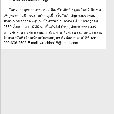
วัดพระธาตุดอยสุเทพ USA เมืองชิโนฮิลส์ รัฐแคลิฟอร์เนีย ขอ
เชิญพุทธศาสนิกชนร่วมทำบุญเนื่องในวันสำคัญทางพระพุทธ
ศาสนา วันอาสาฬหบูชา-เข้าพรรษา วันอาทิตย์ที่ 17 กรกฎาคม
2559 ตั้งแต่เวลา 10.30 น. เป็นต้นไป ทำบุญตักบาตรพระสงฆ์
ถวายภัตตาหารเพล ถวายมหาสังฆทาน ฟังพระธรรมเทศนา ถวาย
ผ้าป่าสามัคคี เวียนเทียนเป็นพุทธบูชา ติดต่อสอบถามได้ที่ Tel:
909-606-9502 E-mail: watchino18@gmail.com