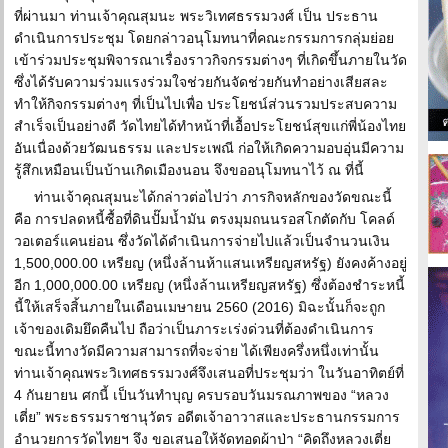
ที่ผ่านมา ท่านเจ้าคุณสุมนะ พระวิเทศธรรมวงศ์ เป็น ประธาน
ดำเนินการประชุม โดยกล่าวอนุโมทนาที่คณะกรรมการกลุ่มย่อย
เข้าร่วมประชุมพิจารณาเรื่องราวกิจกรรมต่างๆ ที่เกิดขึ้นภายในวัด
ซึ่งได้รับความร่วมแรงร่วมใจช่วยกันจัดช่วยกันทำอย่างเสียสละ
ทำให้กิจกรรมต่างๆ ที่เป็นไปเพื่อ ประโยชน์ส่วนรวมประสบความ
สำเร็จเป็นอย่างดี วัดไทยได้ทำหน้าที่เอื้อประโยชน์สุขแก่พี่น้องไทย
อันเนื่องด้วยวัฒนธรรม และประเพณี ก่อให้เกิดความอบอุ่นมีความ
รู้สึกเหมือนเป็นบ้านเกิดเมืองนอน จึงขออนุโมทนาไว้ ณ ที่นี้
ท่านเจ้าคุณสุมนะได้กล่าวต่อไปว่า ภารกิจหลักของวัดขณะนี้
คือ การปลดหนี้ซื้อที่ดินปั๊มน้ำมัน ตรงมุมถนนรอสโกตัดกับ โคลด์
วอเตอร์แคนย่อน ซึ่งวัดได้ดำเนินการจ่ายไปแล้วเป็นจำนวนเงิน
1,500,000.00 เหรียญ (หนึ่งล้านห้าแสนเหรียญสหรัฐ) ยังคงค้างอยู่
อีก 1,000,000.00 เหรียญ (หนึ่งล้านเหรียญสหรัฐ) ซึ่งต้องชำระหนี้
นี้ให้เสร็จสิ้นภายในเดือนเมษายน 2560 (2016) มิฉะนั้นก็จะถูก
เจ้าของเดิมยึดคืนไป ถือว่าเป็นภาระเร่งด่วนที่ต้องดำเนินการ
ขณะนี้ทางวัดมีความสามารถที่จะจ่าย ได้เพียงครึ่งหนึ่งเท่านั้น
ท่านเจ้าคุณพระวิเทศธรรมวงศ์จึงเสนอที่ประชุมว่า ในวันอาทิตย์ที่
4 กันยายน ศกนี้ เป็นวันทำบุญ ครบรอบวันมรณภาพของ “หลวง
เตี่ย” พระธรรมราชานุวัตร อดีตเจ้าอาวาสและประธานกรรมการ
อำนวยการวัดไทยฯ จึง ขอเสนอให้จัดทอดผ้าป่า “คิดถึงหลวงเตี่ย