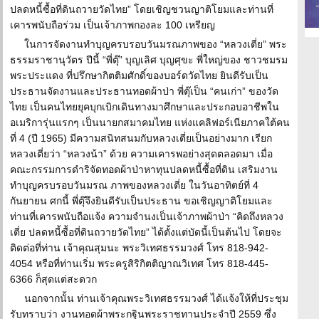
ปลดหนี้ซื้อที่ดินถวายวัดไทย” โดยเชิญชวนญาติโยมและท่านที่
เคารพนับถือร่วม เป็นเจ้าภาพกองละ 100 เหรียญ
ในการจัดงานทำบุญครบรอบวันมรณภาพของ “หลวงเตี่ย” พระ
ธรรมราชานุวัตร ปีนี้ “พี่ตุ๊” บุญเลิศ บุญศุขะ พี่ใหญ่ของ ชาวชมรม
พระประแดง ที่ปรึกษากิตติมศักดิ์ของบอร์ดวัดไทย ยินดีรับเป็น
ประธานจัดงานและประธานทอดผ้าป่า พี่ตุ๊เป็น “คนเก่า” ของวัด
ไทย เป็นคนไทยยุคบุกเบิกเดินทางมาศึกษาและประกอบอาชีพใน
อเมริการุ่นแรกๆ เป็นนายกสมาคมไทย แห่งแคลิฟอร์เนียภาคใต้คน
ที่ 4 (ปี 1965) มีความสนิทสนมกับหลวงเตี่ยเป็นอย่างมาก เรียก
หลวงเตี่ยว่า “หลวงน้า” ด้วย ความเคารพอย่างสุดตลอดมา เมื่อ
คณะกรรมการดำริจัดทอดผ้าป่าหาทุนปลดหนี้ซื้อที่ดิน เสริมงาน
ทำบุญครบรอบวันมรณ ภาพของหลวงเตี่ย ในวันอาทิตย์ที่ 4
กันยายน ศกนี้ พี่ตุ๊จึงยินดีรับเป็นประธาน ขอเชิญญาติโยมและ
ท่านที่เคารพนับถือแจ้ง ความจำนงเป็นเจ้าภาพผ้าป่า “คิดถึงหลวง
เตี่ย ปลดหนี้ซื้อที่ดินถวายวัดไทย” ได้ตั้งแต่บัดนี้เป็นต้นไป โดยจะ
ติดต่อที่ท่าน เจ้าคุณสุมนะ พระวิเทศธรรมวงศ์ โทร 818-942-
4054 หรือที่ท่านเริ่ม พระครูสิริกิตติญาณวิเทศ โทร 818-445-
6366 ก็สุดแต่สะดวก
นอกจากนั้น ท่านเจ้าคุณพระวิเทศธรรมวงศ์ ได้แจ้งให้ที่ประชุม
รับทราบว่า งานทอดผ้าพระกฐินพระราชทานประจำปี 2559 ซึ่ง