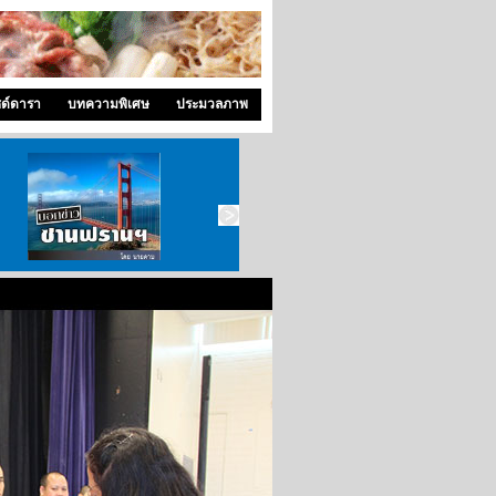
ซด์ดารา
บทความพิเศษ
ประมวลภาพ
บอกข่าว ซานฟราน
ท่องไปใน San Francisco
สังคมซีแอตเติ้ล