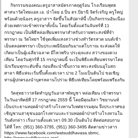
กิจกรรมของคณะครูอาสาสมัครภาคฤดูร้อน โรงเรียนพุทธ
ศาสนาวัดไทยแอล.เอ. นำโดย อ.ปิ่น ดร.ปิยานี จิตร์เจริญ ครูใหญ่
พร้อมด้วยน้องๆ ครูอาสาฯ จัดขึ้นในสัปดาห์นี้ เป็นกิจกรรมอันเนื่อง
ด้วยเทศกาลเข้าพรรษาทั้งนั้น โดยเริ่มตั้งแต่วันจันทร์ที่ 11
กรกฎาคม เป็นพิธีหล่อเทียนพรรษาสำหรับถวายพระสงฆ์ที่จำ
พรรษา ณ วัดไทยฯ ใช้จุดเพิ่มแสงสว่างช่วงทำวัตรสวด มนต์เช้า
เย็นตลอดพรรษา เป็นประเพณีนิยมกันมาแต่โบราณ จะส่งผลให้
เกิดมาเป็นผู้เฉลียวฉลาด มีไหวพริบ ประดุจแสง สว่างของดวง
เทียน โดยวันศุกร์ที่ 15 กรกฎาคมนี้ จะเป็นพิธีแห่เทียนพรรษาโดย
นักเรียนทุกระดับชั้น ก่อนที่จะนำขึ้นถวาย พระสงฆ์บนอุโบสถ
ศาลา พิธีแห่จะเริ่มขึ้นตั้งแต่เวลา บ่าย 2 โมงเป็นต้นไป ขอเชิญ
ท่านผู้ปกครองนำบุตรหลานไปร่วม พิธีแห่เทียนโดยพร้อมเพรียงกัน
วัดสุทธาวาสจัดทำบุญวันอาสาฬหบูชา หล่อเทียน เข้าพรรษา
ในวันอาทิตย์ที่ 17 กรกฎาคม 2559 นี้ โดยมีคุณลิสา วิชยานนท์
เป็นประธานทอดผ้าป่าสร้างโรงทานวิเทศธรรมคุณ จึงประกาศขอ
เชิญชวนสาธุชนออกโรงทานและร่วมทอดผ้าป่าสร้างโรงทานใน
วันดังกล่าว เริ่มงานตั้งแต่เวลา 09.30 เป็นต้นไป ติดต่อสอบถาม
ได้ที่ โทร: (951) 360-3795, (951) 360-3495 ติดตามข่าวสาร
https://www.facebook.com/watsuddhavasa.sbmc,
http://www.suddhavasa.org/