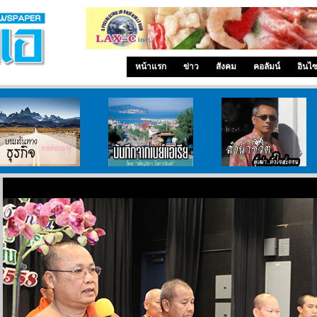
หน้าแรก
ข่าว
สังคม
คอลัมน์
อินไ
บนเส้นทางธุรกิจ
บันทึกจากเบย์เอเรีย
ลำนำ..ชีวิต