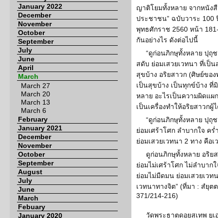
January 2022
ญาติโยมทั้งหลาย จากหนังส
December
ประชาชน” ฉบับวาระ 100 ป
November
พุทธศักราช 2560 หน้า 181-
October
กันอย่างไร ดังต่อไปนี้
September
July
“ดูก่อนภิกษุทั้งหลาย ปุถุ
June
สดับ ย่อมเสวยเวทนา ที่เป็นสุข
April
สุขบ้าง อริยสาวก (ศิษย์ของพ
March
เป็นสุขบ้าง เป็นทุกข์บ้าง ที่มิ
March 27
March 20
หลาย อะไรเป็นความผิดแผกแ
March 13
เป็นเครื่องทำให้อริยสาวกผู้ไ
March 6
February
“ดูก่อนภิกษุทั้งหลาย ปุถุ
January 2021
ย่อมเศร้าโศก ลำบากใจ คร่
December
ย่อมเสวยเวทนา 2 ทาง คื
November
October
ดูก่อนภิกษุทั้งหลาย อริย
September
ย่อมไม่เศร้าโศก ไม่ลำบากใ
August
ย่อมไม่มืดมน ย่อมเสวยเวทน
July
เวทนาทางจิต” (ที่มา : สํย
June
371/214-216)
March
Febuary
วัดพระธาตุดอยสุเทพ ยูเอ
January 2020