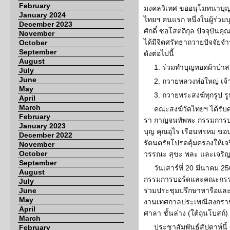
February
มงคลวิเทศ ขออนุโมทนาบุญ 
January 2024
ไทยฯ คนแรก หนึ่งในผู้ร่วมบ
December 2023
ศักดิ์ ซอโสตถิกุล ปัจจุบัน
November
ได้มีจิตศรัทธาถวายปัจจัยจ
October
September
ดังต่อไปนี้
August
1. ร่วมทำบุญทอดผ้าป่า
July
June
2. ถวายหลวงพ่อใหญ่ เจ
May
3. ถวายพระสงฆ์ทุกรูป 
April
March
คณะสงฆ์วัดไทยฯ ได้รับศ
February
รา กาญจนทัพพะ กรรมการบอ
January 2023
บุญ คุณอุไร เรือนพรหม ข
December 2022
รัตนตรัยโปรดคุ้มครองให้เจร
November
October
วรรณะ สุขะ พละ และเจริ
September
วันเสาร์ที่ 20 มีนาคม 
August
กรรมการบอร์ดและคณะกรร
July
June
ร่วมประชุมปรึกษาหารือแล
May
งานเทศกาลประเพณีสงกรานต
April
ศาลา ชั้นล่าง (ใต้ถุนโบสถ์
March
ประชาสัมพันธ์สัปดาห์นี
February