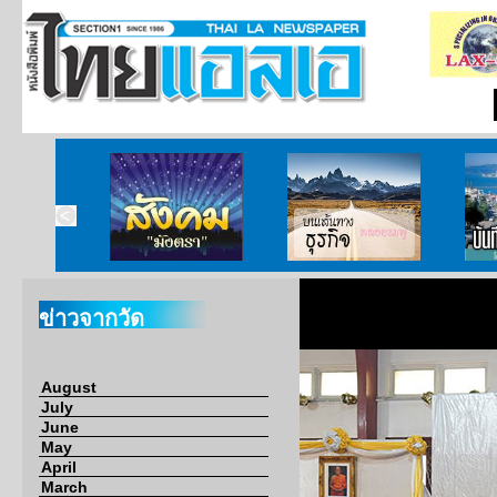
ากกงสุล
สังคมมังตรา
บนเส้นทางธุรกิจ
บั
ข่าวจากวัด
August
July
June
May
April
March