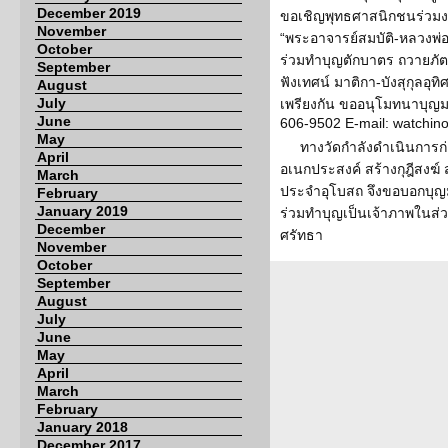
December 2019
ขอเชิญพุทธศาสนิกชนร่วม
November
“พระอาจารย์สมบัติ-หลวงพ่อ
October
ร่วมทำบุญตักบาตร ถวายภั
September
ฟังเทศน์ มาติกา-บังสุกุลอุท
August
July
เพรียงกัน ขออนุโมทนาบุญมา
June
606-9502 E-mail: watchi
May
ทางวัดกำลังดำเนินการก
April
อเนกประสงค์ สร้างกุฎีสงฆ์
March
ประจำอุโบสถ จึงขอบอกบุญ
February
January 2019
ร่วมทำบุญเป็นเจ้าภาพในส่
December
ศรัทธา
November
October
September
August
July
June
May
April
March
February
January 2018
December 2017