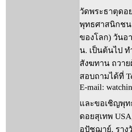
วัดพระธาตุดอย
พุทธศาสนิกชนร
ของโลก) วันอาท
น. เป็นต้นไป
สังฆทาน ถวายผ้
สอบถามได้ที่ T
E-mail: watch
และขอเชิญพุท
ดอยสุเทพ USA,
อุปัชฌาย์, รา