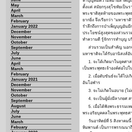
ทำบุญที่มีความหมายสำคัญ
May
ตั้งแต่ สมัยกรุงสุโขทัยเป็นร
April
พระชาติสุดท้ายของพระพุทธ
March
ยากยิ่ง จึงเรียกว่า “มหาชาต
February
January 2022
รำลึกถึงการบำเพ็ญบุญอันมี
December
ประโยชน์สูงสุดของส่วนรวม
November
ทำความดี รู้จักการทำบุญ บร
October
ส่วนรวมเป็นสำคัญ นอกจาก
September
July
มหาชาติจะได้รับอานิสงส์อัน
June
1. จะได้เกิดมาในยุคศาส
April
เป็นพระพุทธเจ้าองค์ต่อไป
March
February
2. เมื่อดับขันธ์จะได้ไป
January 2021
อันโอฬาร
December
November
3. จะไม่เกิดในอบาย (ไม
October
4. จะเป็นผู้มั่งมีลาภย
September
August
5. เมื่อได้ฟังพระธรรมเ
July
พระอริยบุคคลในพระพุทธศ
June
วันอาทิตย์ที่ 5 สิงหาคมนี
March
Febuary
หิมพานต์ เป็นการพรรณนาถึ