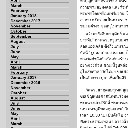
April
ทำบุญตักบาตรถวายเป็นพระร
March
ถวายพระชัยมงคล และร่วมร้
February
พระพรโดยพร้อมเพรียงกัน 
January 2018
อาหารฟรีถวายเป็นพระราช
December 2017
November
ชมรมต่างๆ ขออนุโมทนาสาธ
October
แจ้งมายังศิษยานุศิษย์ 
September
ประทีป” ท่านพระครูเกษมศา
August
ลอสแองเจลิส ซึ่งถึงแก่มรณภ
July
June
บัดนี้ “รูปหล่อ” ของหลวงตา
May
ทางวัดกำลังดำเนินก่อสร้
April
อย่างเร่งด่วน ขณะนี้รูปหล
March
อุโบสถศาลาวัดไทยฯ ขอเชิญศ
February
January 2017
เป็นสักการะบูชาเพื่อเป็นสิริ
December 2016
November
วัดพระธาตุดอยสุเทพ ยูเอ
October
ขอเชิญพุทธศาสนิกชนร่วมง
August
พระนางเจ้าสิริกิติ์ พระบ
July
June
นทรมหาภูมิพลอดุลยเดช” วันอ
May
เวลา 10.30 น. เป็นต้นไป 
April
ฟังพระธรรมเทศนา ถวายผ้าป
March
ติดต่อสอบถามได้ที่ Tel: 90