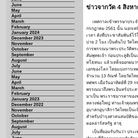
June
ข่าวจากวัด 4 สิงห
May
April
March
เทศกาลเข้าพรรษาประจำปี 
February
กรกฎาคม 2561 นั้น นอกเหน
January 2024
เวลา ดังที่ประชาสัมพันธ์ไว้
December 2023
บ่าย 2 โมง เป็นต้นไป วัดไท
November
การพรรณนาพระประวัติพระช
October
September
สัมพุทธเจ้า ก่อนประสูติเป็
August
ทโธทนะ แล้วเสด็จออกผนวชบ
July
เอกของโลก โดยแบ่งการเทศน์
June
จำนวน 13 กัณฑ์ โดยวัดไทยฯ
May
April
ทศพร เมื่อวันอาทิตย์ที่ 29 ก
March
พรรณนาถึงพระอินทร์ประสาท
February
มาเป็น พระราชมารดาของพ
January 2023
หลวงพ่อใหญ่ ท่านเจ้าคุณพ
December 2022
อุบาสกอุบาสิกาวัดไทยเป็นเ
November
October
สำหรับบำรุงศาสนสมบัติของ
September
ดอลล่าร์สหรัฐ สาธุ
August
เป็นที่ยอมรับกันว่า ปร
July
June