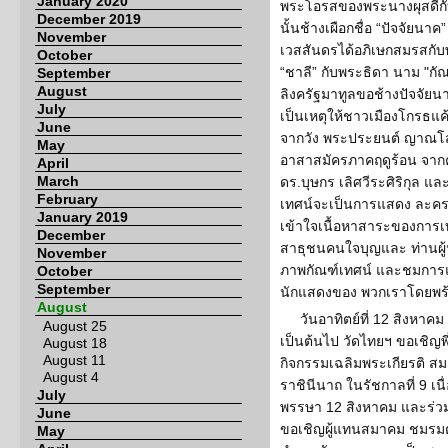
January 2020
พระโอรสของพระนางผุสดีกับ
December 2019
นั้นช้างเผือกชื่อ “ปัจจัยนาค
November
เวสสันดรได้อภิเษกสมรสกั
October
“ชาลี” กับพระธิดา นาม "ก
September
August
ลิงครัฐมาทูลขอช้างปัจจั
July
เป็นเหตุให้ชาวเมืองโกรธแค
June
จากวัง พระประยนต์ ญาณโ
May
อาสาสมัครภาคฤดูร้อน จาก
April
March
ดร.บุษกร เลิศวีระศิริกุล แ
February
เทศน์จะเป็นการแสดง ละคร
January 2019
เข้าใจเนื้อหาสาระของการเท
December
สาธุชนคนใจบุญและ ท่านผู้ป
November
ภาพกัณฑ์เทศน์ และชมการแ
October
September
นักแสดงของ พวกเราโดยพร้
August
วันอาทิตย์ที่ 12 สิงหาค
August 25
เป็นต้นไป วัดไทยฯ ขอเชิญพ
August 18
August 11
กิจกรรมเฉลิมพระเกียรติ สมเ
August 4
ราชินีนาถ ในรัชกาลที่ 9 
July
พรรษา 12 สิงหาคม และร่วม
June
ขอเชิญผู้แทนสมาคม ชมรมต
May