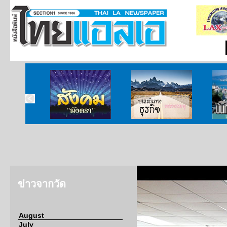
ากกงสุล
สังคมมังตรา
บนเส้นทางธุรกิจ
บั
ข่าวจากวัด
August
July