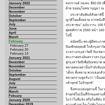
January 2022
สงกรานต์ กองละ $50.00 เพื
December
ด้วย ขออนุโมทนาบุญมา ณ 
November
ประชาสัมพันธ์สัปดาห์นี
October
ญาติโยมทั้งหลาย จากหนังส
September
July
ประชาชน” ฉบับวาระ 100 ป
June
พุทธศักราช 2560 หน้า 160 ว่
April
ไปนี้
March
February
สมัยหนึ่ง พระผู้มีพระ
February 27
ปิณฑิกคฤหบดี ใกล้กรุงสาวัต
February 20
ระหว่างกรุงสาวัตถี กับเชตว
February 13
พระภาคทรงอันตรวาสก (นุ่ง
January 2021
December
สู่กรุงสาวัตถีเพื่อบิณฑบา
November
หลายคนเหล่านั้นกำลังจับปลา
October
“เด็กๆ ทั้งหลาย พวกเธอกลัวทุก
September
หลายกราบทูลรับว่า “เป็นอย่
August
กลัวทุกข์ ไม่รักทุกข์”
July
June
จึงทรงเปล่งอุทานนี้ ในเว
March
ถ้าทุกข์ไม่เป็นที่รักของท่า
Febuary
ไม่ว่าในที่แจ้ง หรือในที่ลั
January 2020
December 2019
ความชั่วอยู่ ก็จะไม่พ้นไปจากท