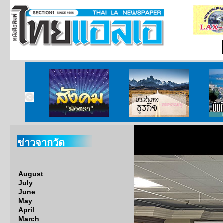
ากกงสุล
สังคมมังตรา
บนเส้นทางธุรกิจ
บั
ข่าวจากวัด
August
July
June
May
April
March