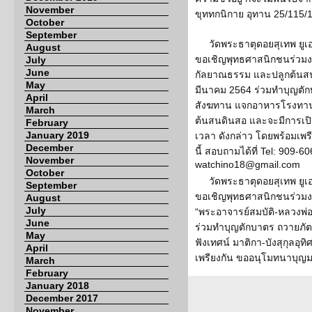
November
ขุททกนิกาย อุทาน 25/115/
October
September
วัดพระธาตุดอยสุเทพ ยูเอ
August
ขอเชิญพุทธศาสนิกชนร่วมง
July
June
กัลยาณธรรม และปลูกต้นสนด
May
มีนาคม 2564 ร่วมทำบุญต
April
สังฆทาน แจกอาหารโรงทาน แ
March
ต้นสนดินสอ และจะมีการเปิ
February
January 2019
เวลา ดังกล่าว โดยพร้อมเพ
December
นี้ สอบถามได้ที่ Tel: 909-6
November
watchino18@gmail.com
October
วัดพระธาตุดอยสุเทพ ยูเอ
September
ขอเชิญพุทธศาสนิกชนร่วม
August
July
“พระอาจารย์สมบัติ-หลวงพ่อ
June
ร่วมทำบุญตักบาตร ถวายภั
May
ฟังเทศน์ มาติกา-บังสุกุลอุท
April
เพรียงกัน ขออนุโมทนาบุญม
March
February
January 2018
December 2017
November