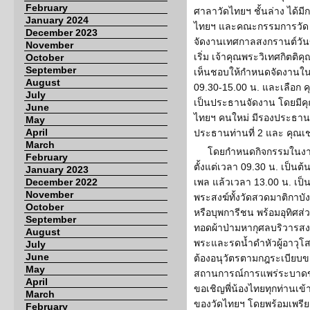
February
ศาลาวัดไทยฯ ชั้นล่าง ได้ม
January 2024
ไทยฯ และคณะกรรมการวัด เ
December 2023
จัดงานเทศกาลสงกรานต์วัน
November
เริ่ม เจ้าคุณพระวิเทศกิตติค
October
September
เห็นชอบให้กำหนดจัดงานในว
August
09.30-15.00 น. และเลือก
July
เป็นประธานจัดงาน โดยมีคุ
June
ไทยฯ คนใหม่ มีรองประธานท่
May
April
ประธานท่านที่ 2 และ คุณเชอ
March
โดยกำหนดกิจกรรมในงาน
February
ตั้งแต่เวลา 09.30 น. เป็น
January 2023
December 2022
เพล แล้วเวลา 13.00 น. เป
November
พระสงฆ์ทั้งวัดสวดมาติกาบังส
October
หรือบุพการีชน พร้อมอุทิศส
September
ทอดผ้าป่ามหากุศลบริวารสง
August
พระและรดน้ำดำหัวผู้อาวุ
July
June
ต้องอนุวัตรตามกฎระเบียบข
May
สถานการณ์การแพร่ระบาดของไ
April
ขอเชิญพี่น้องไทยทุกท่านเ
March
ของวัดไทยฯ โดยพร้อมเพรียง
February