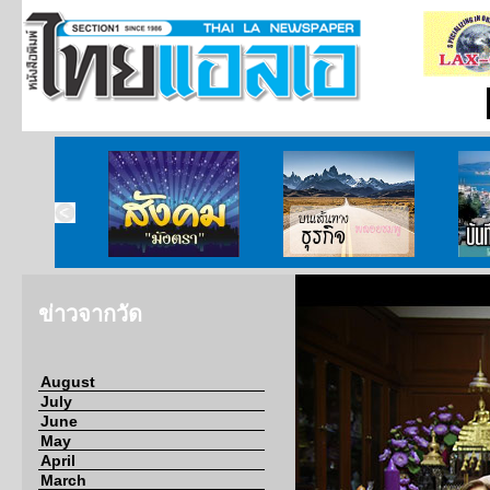
ากกงสุล
สังคมมังตรา
บนเส้นทางธุรกิจ
บั
ข่าวจากวัด
August
July
June
May
April
March