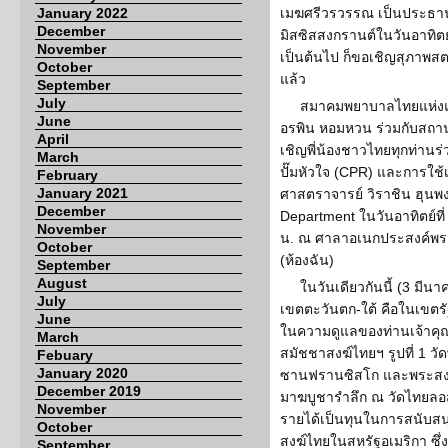
January 2022
เมฆศรีวรวรรณ เป็นประธ
December
มิสซิสสงกรานต์ในวันอาทิตย
November
เป็นต้นไป ก็ขอเชิญสุภาพสตร
October
แล้ว
September
July
สมาคมพยาบาลไทยแห่งแค
June
อรพิน หอมหวน ร่วมกับสถา
April
เชิญพี่น้องชาวไทยทุกท่านร่
March
ปั๊มหัวใจ (CPR) และการใช้เค
February
January 2021
ศาสตราจารย์ วิราชิน ฮุนพ
December
Department ในวันอาทิตย์ที
November
น. ณ ศาลาอเนกประสงค์พระธ
October
(ห้องฉัน)
September
August
ในวันเดียวกันนี้ (3 มี
July
เขตตะวันตก-ใต้ คือในเขตรัฐแ
June
ในความดูแลของท่านเจ้าค
March
สมัชชาสงฆ์ไทยฯ รูปที่ 1 วั
Febuary
January 2020
ซานฟรานซิสโก และพระสงฆ์ธ
December 2019
มาฆบูชารำลึก ณ วัดไทยลอ
November
รายได้เป็นทุนในการสนับส
October
สงฆ์ไทยในสหรัฐอเมริกา ซึ่ง
September