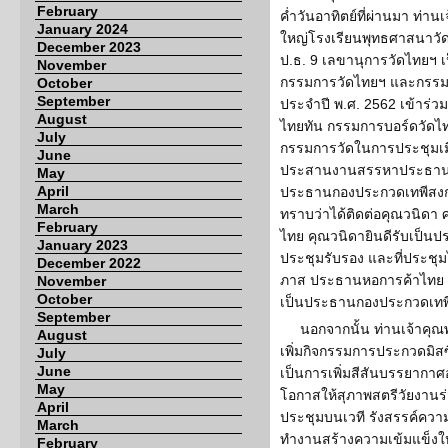
February
ค่ำวันอาทิตย์ที่ผ่านมา ท่านเ
January 2024
ใหญ่โรงเรียนพุทธศาสนาวั
December 2023
ป.ธ. 9 เลขานุการวัดไทยฯ 
November
กรรมการวัดไทยฯ และกรรม
October
September
ประจำปี พ.ศ. 2562 เข้าร่
August
ไทยทัน กรรมการบอร์ดวัดไ
July
กรรมการวัดในการประชุมเมื่อ
June
ประสานงานสรรหาประธานจ
May
April
ประธานกองประกวดเทพีสงกรา
March
ทราบว่าได้ติดต่อคุณวนิด
February
ไทย คุณวนิดายินดีรับเป็น
January 2023
ประชุมรับรอง และที่ประชุมไ
December 2022
ภาส ประธานหอการค้าไทย ซึ่
November
October
เป็นประธานกองประกวดเทพ
September
นอกจากนั้น ท่านเจ้าคุณพ
August
เพิ่มกิจกรรมการประกวดมิสซ
July
June
เป็นการเพิ่มสีสันบรรยากาศ
May
โอกาสให้สุภาพสตรีวัยงานร
April
ประชุมบนเวที รังสรรค์ควา
March
ทำงานสร้างความเข้มแข็งให้
February