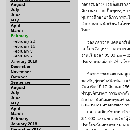
August
กิจกรรมต่างๆ เริ่มตั้งแต่เ
July
ตักบาตรถวายเป็นพุทธบูชา ร
June
ทุนการศึกษาบาลีภาษาพระไต
May
สวยงามของนักเรียนวัดไทยฯ
April
ไทยฯ
March
February
February 23
วัดสุทธาวาส แคลิฟอร์เ
February 16
สมโภชวัดสุทธาวาสครบรอบ 2
February 9
งานเริ่มเวลา 09.00 am – 0
February 2
January 2019
ประธานทอดผ้าป่าสร้างโร
December
November
วัดพระธาตุดอยสุเทพ ยูเอ
October
ขอเชิญพุทธศาสนิกชนร่วมท
September
วันอาทิตย์ที่ 17 มีนาคม 256
August
July
ทำบุญตักบาตร ถวายมหาสั
June
ผ้าป่าสามัคคีสมทบทุนสร้างอ
May
606-9502 E-mail:watchin
April
และขอเชิญร่วมเป็นเจ้
March
$ 1,000 และมอบรางวัล “ผู้
February
January 2018
ประโยชน์ต่อพระพุทธศาสน
December 2017