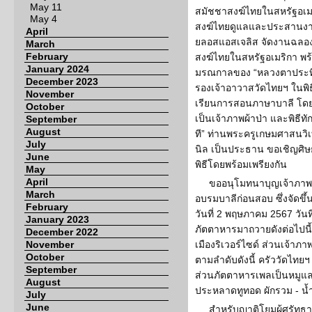
May 11
สมัชชาสงฆ์ไทยในสหรัฐอเมริ
May 4
สงฆ์ไทยดูแลและประสานงาน
April
ยลอสแอสเจลิส จัดงานฉลอ
March
February
สงฆ์ไทยในสหรัฐอเมริกา พร้อ
January 2024
มรณกาลของ “หลวงตาประที
December 2023
รองเจ้าอาวาสวัดไทยฯ ในพิ
November
เรียนการสอนภาษาบาลี โดยว
October
เป็นเจ้าภาพผ้าป่า และพิธี
September
August
ที” ท่านพระครูเกษมศาสนวิเท
July
นิล เป็นประธาน ขอเชิญศิษย
June
พิธีโดยพร้อมเพรียงกัน
May
April
ขออนุโมทนาบุญเจ้าภา
March
อบรมบาลีก่อนสอบ ซึ่งจัดขึ
February
วันที่ 2 พฤษภาคม 2567 วัน
January 2023
ภัตตาหารมาถวายดังต่อไปนี้
December 2022
November
เมืองริเวอร์ไซด์ ส่วนเจ้า
October
ตามลำดับดังนี้ ครัววัดไทยฯ
September
ส่วนภัตตาหารเพลเป็นหมูแล
August
ประหลาดทูทอด ผักรวม - น้ำ
July
June
สำหรับญาติโยมผู้ศรัทธ