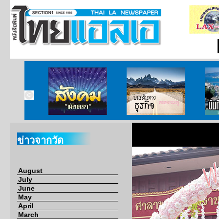
ากกงสุล
สังคมมังตรา
บนเส้นทางธุรกิจ
บั
ข่าวจากวัด
August
July
June
May
April
March