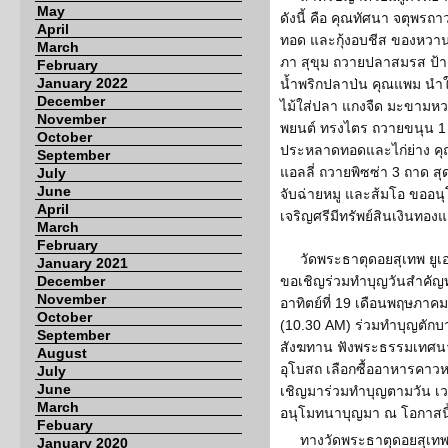
May
ดังนี้ คือ คุณทัศนา จตุพร
April
ทอด และกุ้งอบชีส ของหวา
March
ภา สุขุม ถวายปลาสมรส ป้าเ
February
January 2022
น้ำพริกปลาป่น คุณแพม นำใ
December
ไม้ใส่ปลา แกงจืด มะขามหว
November
พยนต์ ทรงไตร ถวายขนุน 1
October
ประหลาดทอดและไก่ย่าง คุณ
September
แอลลี่ ถวายพิซซ่า 3 ถาด ส
July
June
จับฉ่ายหมู และส้มโอ ขออน
April
เจริญศรีมีทรัพย์สินเงิน
March
February
วัดพระธาตุดอยสุเทพ ยูเอ
January 2021
December
ขอเชิญร่วมทำบุญวันสำคัญ
November
อาทิตย์ที่ 19 เดือนพฤษภาคม
October
(10.30 AM) ร่วมทำบุญตัก
September
สังฆทาน ฟังพระธรรมเทศนา
August
อุโบสถ เลือกซื้ออาหารคาว
July
June
เชิญมาร่วมทำบุญตามวัน เว
March
อนุโมทนาบุญมา ณ โอกาสนี
Febuary
ทางวัดพระธาตุดอยสุเทพ 
January 2020