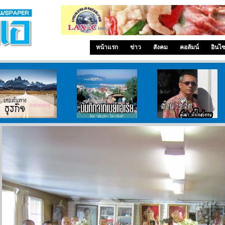
หน้าแรก
ข่าว
สังคม
คอลัมน์
อินไ
บนเส้นทางธุรกิจ
บันทึกจากเบย์เอเรีย
ลำนำ..ชีวิต