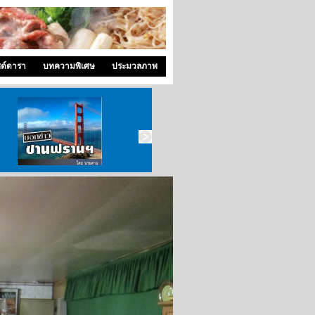
ซด์ดารา
บทความพิเศษ
ประมวลภาพ
บอกข่าว ซานฟราน
ท่องไปใน San Francisco
สังคมซีแอตเติ้ล