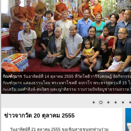
กัณฑ์กุมาร
วันอาทิตย์ที่ 14 ตุลาคม 2555 ที่วัดโพธิวารีรังสฤษฏ์ จัดกิ
กัณฑ์กุมาร แสดงธรรมโดย พระมหาโชคดี จกฺกวโร พระธรรทูตรุ่นที่ 15 โด
กะเสริม แม่คำสิงห์-สมจิตร และญาติธรรม รวบรวมปัจจัยบูชาธรรมถวาย
ข่าวจากวัด 20 ตุลาคม 2555
วันอาทิตย์ที่ 21 ตุลาคม 2555 ขอเชิญสาธุชนทุกท่านร่วม