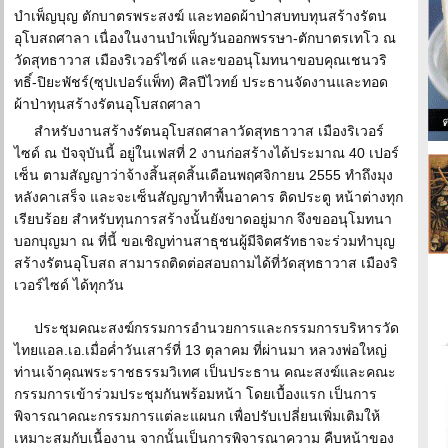
บำเพ็ญบุญ ตักบาตรพระสงฆ์ และทอดผ้าป่าสบทบทุนสร้างรัตน
อุโบสถศาลา เนื่องในงานบำเพ็ญวันออกพรรษา-ตักบาตรเทโว ณ
วัดสุทธาวาส เมืองริเวอร์ไซด์ และขออนุโมทนาขอบคุณเชนวริ
ทธิ์-ปิยะพัชร์(ซุปเปอร์แพ็ท) ศิลปีไวทย์ ประธานจัดงานและทอด
ผ้าป่าทุนสร้างรัตนอุโบสถศาลา
สำหรับงานสร้างรัตนอุโบสถศาลาวัดสุทธาวาส เมืองริเวอร์
ไซด์ ณ ปัจจุบันนี้ อยู่ในเฟสที่ 2 งานก่อสร้างได้ประมาณ 40 เปอร์
เซ็น ตามสัญญาว่าจ้างสิ้นสุดสิ้นเดือนพฤศจิกายน 2555 ทำถึงมุง
หลังคาเสร็จ และจะเซ็นสัญญาทำพื้นอาคาร ติดประตู หน้าต่างทุก
เรียบร้อย สำหรับทุนการสร้างนั้นยังขาดอยู่มาก จึงขออนุโมทนา
บอกบุญมา ณ ที่นี้ ขอเชิญท่านสาธุชนผู้มีจิตศรัทธาจะร่วมทำบุญ
สร้างรัตนอุโบสถ สามารถติดต่อสอบถามได้ที่วัดสุทธาวาส เมืองริ
เวอร์ไซด์ ได้ทุกวัน
ประชุมคณะสงฆ์กรรมการอำนวยการและกรรมการบริหารวัด
ไทยแอล.เอ.เมื่อค่ำวันเสาร์ที่ 13 ตุลาคม ที่ผ่านมา หลวงพ่อใหญ่
ท่านเจ้าคุณพระราชธรรมวิเทศ เป็นประธาน คณะสงฆ์และคณะ
กรรมการเข้าร่วมประชุมกันพร้อมหน้า โดยเบื้องแรก เป็นการ
พิจารณาคณะกรรมการแต่ละแผนก เพื่อปรับเปลี่ยนเพิ่มเติมให้
เหมาะสมกับเนื้องาน จากนั้นเป็นการพิจารณาความ คืบหน้าของ