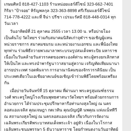
เกษมศิลป์ 818-427-1103 ร้านหน่อยแฮร์ดีไซน์ 323-662-7401
กิริยา "ป้าจอย" หิรัญพลกุล 323-363-8898 ศรีเรียมแฮร์ดีไซน์
714-778-4222 และที่ จีน่า ปรีชา เปรมะรัศมี 818-448-0314 ทุก
วันเวลา
วันอาทิตย์ที่ 21 ตุลาคม 2555 เวลา 13.00 น. หรือบ่ายโมง
เป็นต้นไป วัดไทยฯ ร่วมกับสมาคมนิสิตเก่าจุฬาฯ ขอเชิญผู้แทน
หน่วยราชการ สมาคมชมรม และหน่วยงานเอกชน และพี่น้องไทย
ทุกท่าน ร่วมพิธีถวายพวงมาลาพระบรมรูปสมเด็จพระปิย มหาราช
เนื่องในวันคล้ายวันสวรรคตของพระองค์ท่าน พระผู้ทรงยกเลิกทาส
ให้เป็นไท และทรงนำพารัฐนาวาสยามสู่ความ เจริญทัดเทียมนานา
อารยประเทศ รอดพ้นจาก การอาณานิคมของจักรวรรดินิยม เป็น
ประเทศเดียวในเอเชียอาคเนย์ขอเชิญเข้าร่วมพิธีโดยพร้อมเพรียง
กัน
เมื่อบ่ายวันจันทร์ที่ 15 ตุลาคม ที่ผ่านมา พระครูสุมณฑ์ธรรม
วงศ์ พระครูใหญ่โรงเรียนพุทธศาสนาวัดไทยฯ พร้อมด้วยกรรมการ
อำนวยการ ได้ร่วมประชุมปรึกษาหารือท่านกงสุลใหญ่ ณ นคร
ลอสแองเจลิส คุณเจษฎา กตเวทิน คุณบัญญัติ นพคุณ แห่งแน็ททีวี
ณ สถานกงสุลใหญ่ ณ นครลอสแองเจลิส เกี่ยวกับการจัดงาน
เฉลิมพระเกียรติพระบาทสมเด็จพระเจ้า อยู่หัว เนื่องในวโรกาส
เฉลิมพระชนมพรรษา 5 ธันวามหาราช โดยกำหนดงานวันอาทิตย์