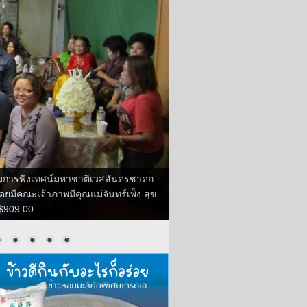
จกรรมการฟังเทศน์มหาชาติเวสสันดรชาดก
ยมีคณะเจ้าภาพมีคุณแม่จันทร์เพ็ง สุข
 $909.00