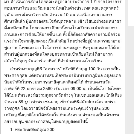
มา ดำเนินการสอนโดยคณะครูอาสาประจำการ 1 ปี จากโครงการ
สอนภาษาไทยและวัฒนธรรมไทยในต่างประเทศ คณะครุศาสตร์
จุฬาลงกรณ์มหาวิทยาลัย จำนวน 10 คน ต่อเนื่องจากภาคการ
ศึกษาที่แล้ว ผู้ปกครองสนใจส่งบุตรหลาน เข้าเรียนอย่างอุ่นหนาฝา
คั่งเหมือนเดิม โดยภาคการศึกษานี้ทางโรงเรียนจะเน้นทักษะการ
อ่านและการเขียนให้มากขึ้น แต่ ทั้งนี้ก็ต้องอาศัยความร่วมมือร่วม
แรงร่วมใจจากผู้ปกครองเป็นสำคัญ โดยช่วงที่อยู่บ้านควรพยายาม
พูดภาษาไทยและเอา ใจใส่การบ้านของลูกๆ ที่ครูมอบหมายไว้ด้วย
สำหรับผู้ปกครองที่สนใจส่งบุตรหลานเข้าเรียนใหม่ ก็สามารถ
สมัครได้ทุกๆ วันเสาร์-อาทิตย์ ที่สำนักงานของโรงเรียน
สำหรับงานบุญพิธี “สตมวาร” หรือพิธีทำบุญ 100 วัน ถวายเป็น
พระราชกุศล แด่พระบาทสมเด็จพระปรมินทรมหาภูมิพล อดุลยเดช
น้อมรำลึกในพระมหากรุณาธิคุณหาที่สุดมิได้ กำหนดงานวัน
อาทิตย์ที่ 22 มกราคม 2560 เริ่มเวลา 09.00 น. เป็นต้นไป วัดไทยฯ
ได้นิมนต์พระสงฆ์ธรรมทูตจากวัดต่างๆ ในเขตแอลเอและใกล้เคียง
จำนวน 89 รูป เท่าพระชนมายุ เข้าร่วมพิธีสดับปกรณ์ถวายพระ
ราชกุศล โดยถวายปัจจัยไทยธรรมแด่พระคุณเจ้ารูปละ 200
เหรียญ ซึ่งญาติโยมได้พร้อมใจ กันแจ้งความจำนงขอเป็นเจ้าภาพ
อย่างอบอุ่น ขอประกาศอนุโมทนาบุญดังต่อไปนี้
1. พระวิเทศกิตติคุณ 200