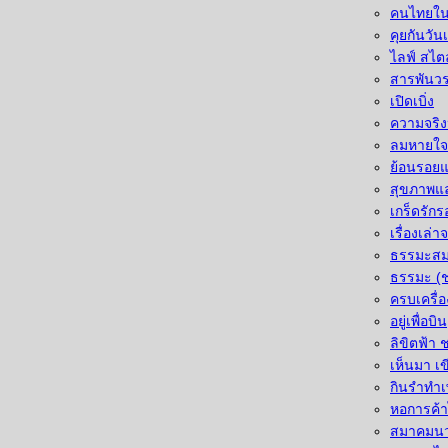
คนไทยใน
คุยกันวัน
ไลฟ์ สไตล
สารพันว
เปิดเบิ่ง
ความจริง
ลมหายใจ
ย้อนรอยแ
สุขภาพแ
เกร็ดรักร
เรื่องเล่
ธรรมะสม
ธรรมะ (ช
ครบเครื่
อยู่เพื่อบิน
ลิขิตฟ้า
เห็นมา เ
กินรำทำ
หอการค้
สมาคมน