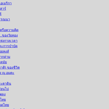
อเมริกา
เสาร์
์
รรณนา
หรือความคิด
..ของวัยทอง
ห่งกาลเวลา
ละการบำบัด
อยหงส์
าจากล่าม
สมัย
าติ) ของชีวิต
อง ญ.อมตะ
 ชะตาดิน
ขียนไป
เพลง
าไทย
วดไทย