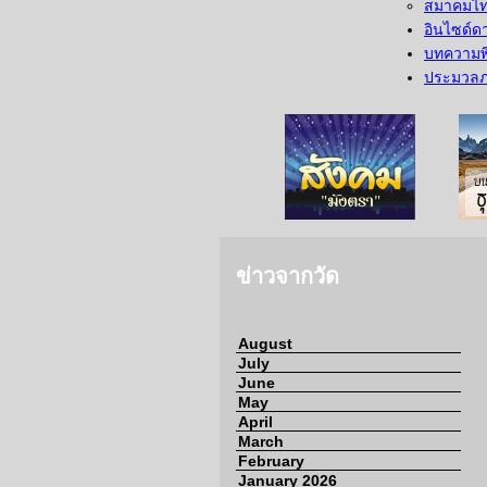
สมาคมไทย
อินไซด์ด
บทความพ
ประมวล
จากวัด
สังคมมังตรา
ข่าวจากวัด
August
July
June
May
April
March
February
January 2026