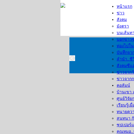
หน้าแรก
ข่าว
สังคม
มังตรา
บนเส้นทา
บอกข่าว
ท่องไปใ
บันทึกจาก
ลำนำ..ชีว
สังคมซีแอ
ข่าวจากว
ข่าวจากก
คอลัมน์
บ้านเขา 
ศูนย์วิจั
เรียนรู้เม
ทนายความ
สนทนา กั
ซุปเปอร์
คุณหมอ..