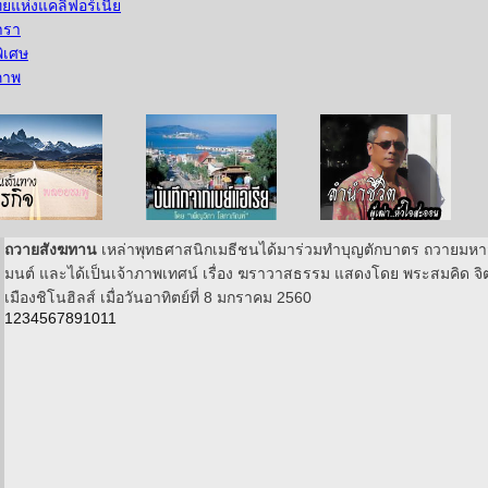
แห่งแคลิฟอร์เนีย
ารา
ิเศษ
ภาพ
บนเส้นทางธุรกิจ
บันทึกจากเบย์เอเรีย
ลำนำ..ชีวิต
ถวายสังฆทาน
เหล่าพุทธศาสนิกเมธีชนได้มาร่วมทำบุญตักบาตร ถวายมหาส
มนต์ และได้เป็นเจ้าภาพเทศน์ เรื่อง ฆราวาสธรรม แสดงโดย พระสมคิด จิต
เมืองชิโนฮิลส์ เมื่อวันอาทิตย์ที่ 8 มกราคม 2560
1
2
3
4
5
6
7
8
9
10
11