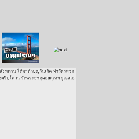
บอกข่าว ซานฟราน
ท่องไปใน San Francisco
สังคมซีแอตเติ้ล
ังฆทาน ได้มาทำบุญวันเกิด ทำวัตรสวด
ฺตวิปุโล ณ วัดพระธาตุดอยสุเทพ ยูเอสเอ