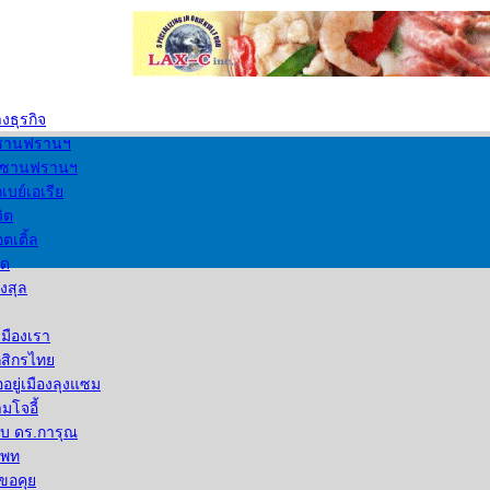
งธุรกิจ
ซานฟรานฯ
นซานฟรานฯ
เบย์เอเรีย
ิต
ตเติ้ล
ัด
งสุล
เมืองเรา
ยกสิกรไทย
ื่ออยู่เมืองลุงแซม
โจอี้
บ ดร.การุณ
แพท
ขอคุย