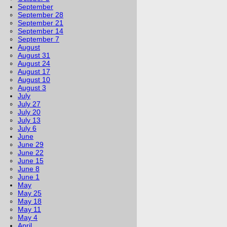
September
September 28
September 21
September 14
September 7
August
August 31
August 24
August 17
August 10
August 3
July
July 27
July 20
July 13
July 6
June
June 29
June 22
June 15
June 8
June 1
May
May 25
May 18
May 11
May 4
April