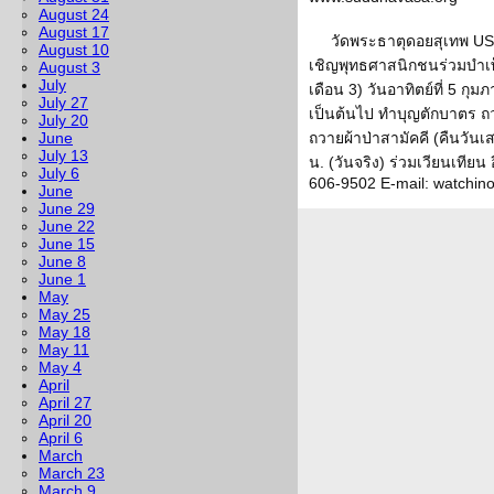
August 24
August 17
วัดพระธาตุดอยสุเทพ USA
August 10
เชิญพุทธศาสนิกชนร่วมบำเพ
August 3
July
เดือน 3) วันอาทิตย์ที่ 5 กุม
July 27
เป็นต้นไป ทำบุญตักบาตร
July 20
June
ถวายผ้าป่าสามัคคี (คืนวันเส
July 13
น. (วันจริง) ร่วมเวียนเทียน 
July 6
606-9502 E-mail: watchi
June
June 29
June 22
June 15
June 8
June 1
May
May 25
May 18
May 11
May 4
April
April 27
April 20
April 6
March
March 23
March 9