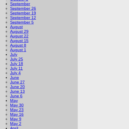
September
September 26
September 19
September 12
September 5
August
August 29
August 22
August 15
August 8
August 1
July
July 25
July 18
July 11
July 4
June
June 27
June 20
June 13
June 6
May
May 30
May 23
May 16
May 9
May 2
April