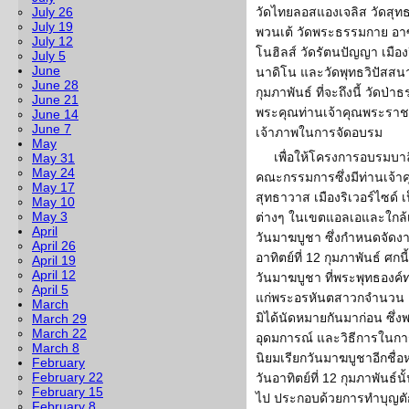
July 26
วัดไทยลอสแองเจลิส วัดสุทธ
July 19
พวนเต้ วัดพระธรรมกาย อาซู
July 12
โนฮิลส์ วัดรัตนปัญญา เมือ
July 5
June
นาดิโน และวัดพุทธวิปัสสนา 
June 28
กุมภาพันธ์ ที่จะถึงนี้ วัด
June 21
พระคุณท่านเจ้าคุณพระราช
June 14
June 7
เจ้าภาพในการจัดอบรม
May
เพื่อให้โครงการอบรมบา
May 31
May 24
คณะกรรมการซึ่งมีท่านเจ้า
May 17
สุทธาวาส เมืองริเวอร์ไซด์
May 10
May 3
ต่างๆ ในเขตแอลเอและใกล้เค
April
วันมาฆบูชา ซึ่งกำหนดจัดง
April 26
อาทิตย์ที่ 12 กุมภาพันธ์ ศ
April 19
April 12
วันมาฆบูชา ที่พระพุทธองค
April 5
แก่พระอรหันตสาวกจำนวน 1,
March
มิได้นัดหมายกันมาก่อน ซึ่
March 29
March 22
อุดมการณ์ และวิธีการในก
March 8
นิยมเรียกวันมาฆบูชาอีกชื่อ
February
February 22
วันอาทิตย์ที่ 12 กุมภาพันธ์นั
February 15
ไป ประกอบด้วยการทำบุญตัก
February 8