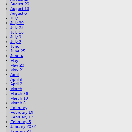
August 20
August 13
August 6
July
July 30
July 23
July 16
July 9
July 2
June
June 25
June 4
May
May 28
May 21
April
April 9
April 2
March
March 26
March 19
March 5
February
February 19
February 12
February 5
January 2022
January 29