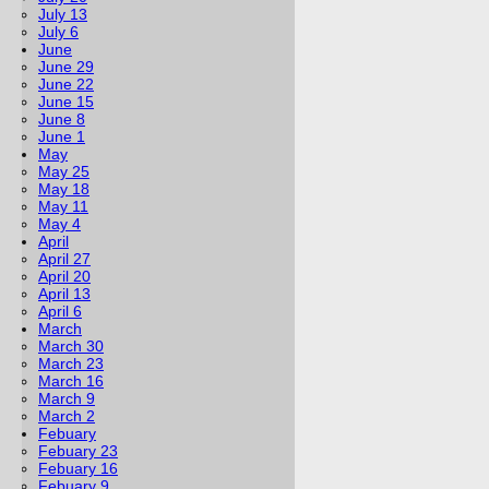
July 13
July 6
June
June 29
June 22
June 15
June 8
June 1
May
May 25
May 18
May 11
May 4
April
April 27
April 20
April 13
April 6
March
March 30
March 23
March 16
March 9
March 2
Febuary
Febuary 23
Febuary 16
Febuary 9