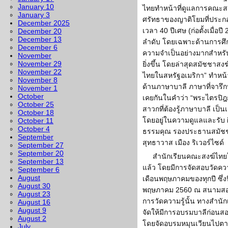
January 10
ไทยทำหน้าที่ดูแลการคณะสง
January 3
ศรัทธาของญาติโยมที่ประกอ
December 2025
เวลา 40 ปีเศษ (ก่อตั้งเมื่
December 20
December 13
ลำดับ โดยเฉพาะด้านการศึก
December 6
ความจำเป็นอย่างมากสำหรั
November
November 29
ยิ่งขึ้น โดยล่าสุดสมัชชาสง
November 22
ไทยในสหรัฐอเมริกา” ทำหน้า
November 8
ด้านภาษาบาลี ภาษาที่จารึ
November 1
October
เคยกันในคำว่า “พระไตรปิฎ
October 25
สาวกที่ต้องรู้ภาษาบาลี เป
October 18
โดยอยู่ในความดูแลและรับ 
October 11
October 4
ธรรมคุณ รองประธานสมัชชาส
September
สุทธาวาส เมือง ริเวอร์ไซด์
September 27
September 20
สำนักเรียนคณะสงฆ์ไทยในส
September 13
แล้ว โดยมีการจัดสอบวัดคว
September 6
August
เดือนพฤษภาคมของทุกปี ซึ่ง
August 30
พฤษภาคม 2560 ณ สนามสอบว
August 23
การวัดความรู้นั้น ทางสำนั
August 16
August 9
จัดให้มีการอบรมบาลีก่อนส
August 2
โดยจัดอบรมหมุนเวียนไปตาม
July