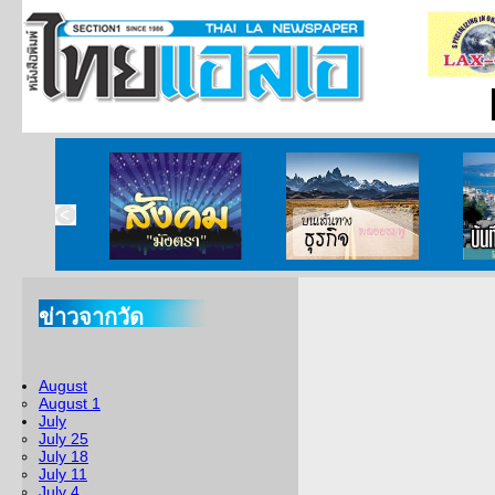
ากกงสุล
สังคมมังตรา
บนเส้นทางธุรกิจ
บั
ข่าวจากวัด
August
August 1
July
July 25
July 18
July 11
July 4