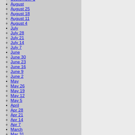
August
August 25
August 18
August 11
August 4
July
July 28
July 21
July 14
July 7
June
June 30
June 23
June 16
June 9
June 2
May
May 26
May 19
May 12
May 5
April
Apr 28
Apr 21
Apr 14
Apr 7
March
Mar 31