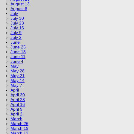
August 13
August 6
July
July 30
July 23
July 16
July 9
July 2
June
June 25
June 18
June 11
June 4
May
May 28
May 21
May 14
May 7
April
April 30
April 23
April 16
April 9
April 2
March
March 26
March 19
March 12