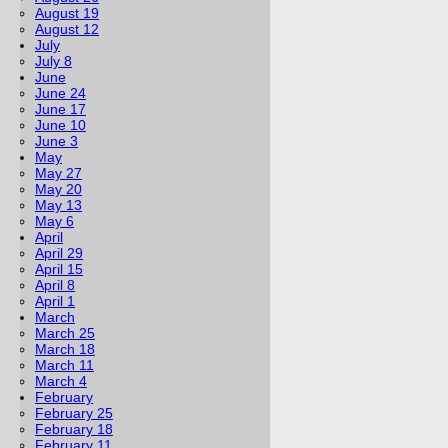
August 19
August 12
July
July 8
June
June 24
June 17
June 10
June 3
May
May 27
May 20
May 13
May 6
April
April 29
April 15
April 8
April 1
March
March 25
March 18
March 11
March 4
February
February 25
February 18
February 11