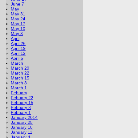
June 7
May
May 31
May 24
May 17
May 10
May 3
April
April 26
April 19
April 12
April 5
March
March 29
March 22
March 15
March 8
March 1
Febuary
Febuary 22
Febuary 15
Febuary 8
Febuary 1
January 2014
January 25
January 18
January 11
January 4