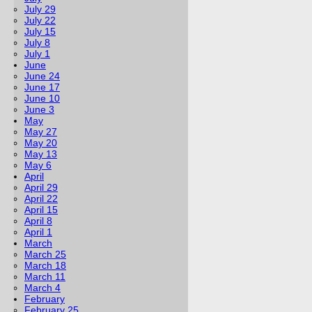
July 29
July 22
July 15
July 8
July 1
June
June 24
June 17
June 10
June 3
May
May 27
May 20
May 13
May 6
April
April 29
April 22
April 15
April 8
April 1
March
March 25
March 18
March 11
March 4
February
February 25