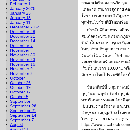
สวดมนต์ทำนอง สรภัญญะ 
February 1
January 2025
แต่ละวัด รายการสุดท้าย คื
January 25
โครงการอบรมบาลี สัญจรขอ
January 18
ทุกท่านไปร่วมพิธีโดยพร้อมเ
January 11
December 2024
สำหรับพิธีสวดพระอภิธ
December 28
December 21
สมเด็จพระปรมินทรมหาภูมิพ
December 14
รำลึกในพระมหากรุณาธิคุณหา
December 7
ใหญ่ ท่านเจ้าคุณพระเทพมง
November
November 30
วันเสาร์นั้น วันเสาร์ที่ 4 กุ
November 23
รณภา บัตเลอร์ และครอบครัว
November 16
เริ่มตั้งแต่เวลา 19.00 น. หร
November 9
November 2
นิกรชาวไทยไปร่วมพิธีโดยทั
October
October 26
วันอาทิตย์ที่ 5 กุมภาพั
October 19
October 12
บุญวันมาฆบูชา จัดทำบุญตั
October 5
ทานวิเทศธรรมคุณ โดยมีค
September
September 28
เป็นประธานจัดงาน และปร
September 21
สาธุชนร่วมบุญสร้างโรงทาน
September 14
โทร: (951) 360-3795, (95
September 7
August
https://www.facebook.co
August 31
www.suddhavasa.org