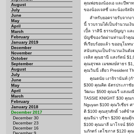
คุณพ่อของน้องเอ และปีพาทย
August
ของน้องเจสซี่ และน้องจัส
July
June
สำหรับยอดรายรับจากงาน
May
นี้ รวบรวมได้เป็นจำนวนเงิน
April
เปิ้ล วาสินี ธรรมปัญญา และ
March
February
บัญชีของวัดผ่านท่านเจ้าคุ
January 2019
ที่เรียบร้อยแล้ว ขออนุโมท
December
สนับสนุนเป็นจำนวนเงินดัง
November
เจลิส คุณธานี แสงรัตน์ $1
October
September
คุณสุรพล เมฆพงษ์สาธร $1,
August
คุณวินนี่ เตียว President 
July
คุณดนัย เงาจิรานันท์ (กำ
June
$300 คุณคิด ฉัตรประภาชัย 
May
April
วัฒนะ $500 คุณฉวี แสงมณี
March
TASSIE KNIGHT $30 คุณก
February
Nguyan $100 คุณวิเชียร ศา
January 2018
ติ $100 คุณสุรศักดิ์ วงศ์ข
December 2017
December 30
คุณจีน่า ปรีชา $200 คุณตุ
December 23
$100 คุณมาลี มาโรจน์ $50 ค
December 16
นภักตร์ เตโชภาส $120 คุ
December 9