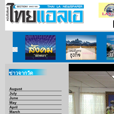
ากกงสุล
สังคมมังตรา
บนเส้นทางธุรกิจ
บั
ข่าวจากวัด
August
July
June
May
April
March