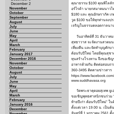
คุณาธรรม $100 คุณพิไลลักษ
December 2
November
อร์ไรด้า นายกสมาคมนาวไ
October
$180 และ คุณอักษราภัค เกต
September
วูด $100 ขอให้ทุกท่านจงปร
August
เจริญในธรรมตลอดกาลนา
July
June
May
วันอาทิตย์ที่ 31 ธันวาค
April
สุทธาวาส จะจัดงานสวดมนต์ข้
March
เที่ยงคืน และจัดทำบุญตักบา
February
ต้อนรับปีใหม่ โดยมีคุณสุช
January 2017
December 2016
ทุนสร้างโรงทาน จึงขอเชิ
November
อาหารด้วยกัน ติดต่อสอบถาม
October
360-3495 ติดตามข่าวสาร
August
https://www.facebook.com
July
www.suddhavasa.org
June
May
April
วัดพระธาตุดอยสุเทพ ยูเอ
March
ขอเชิญพุทธศาสนิกชนร่วม “ส
February
ท้ายปีเก่า ต้อนรับปีใหม่” ใ
January 2016
ตั้งแต่เวลา 19.00 น. เป็นต
December
จันทร์ที่ 1 มกราคม 2561 ตั
November