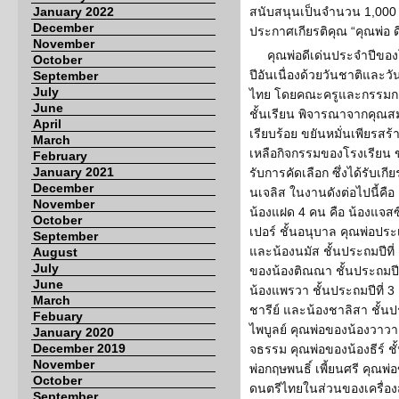
January 2022
สนับสนุนเป็นจำนวน 1,000 เ
December
ประกาศเกียรติคุณ “คุณพ่อ 
November
คุณพ่อดีเด่นประจำปีของ
October
ปีอันเนื่องด้วยวันชาติและ
September
July
ไทย โดยคณะครูและกรรมการ
June
ชั้นเรียน พิจารณาจากคุณสมบ
April
เรียบร้อย ขยันหมั่นเพียรส
March
เหลือกิจกรรมของโรงเรียน ข
February
January 2021
รับการคัดเลือก ซึ่งได้รับเ
December
นเจลิส ในงานดังต่อไปนี้คือ
November
น้องแฝด 4 คน คือ น้องแจสซ
October
เปอร์ ชั้นอนุบาล คุณพ่อป
September
และน้องนมัส ชั้นประถมปีที่ 
August
July
ของน้องติณณา ชั้นประถมปีท
June
น้องแพรวา ชั้นประถมปีที่ 3 
March
ชารีย์ และน้องชาลิสา ชั้นป
Febuary
ไพบูลย์ คุณพ่อของน้องวาวา ช
January 2020
December 2019
จธรรม คุณพ่อของน้องธีร์ ช
November
พ่อกฤษพนธิ์ เพี้ยนศรี คุณ
October
ดนตรีไทยในส่วนของเครื่องส
September