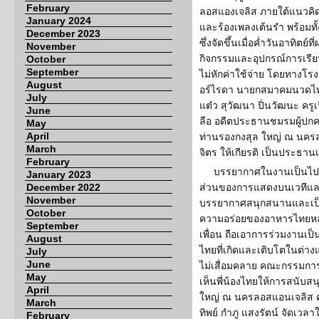
February
ลอสแองเจลิส ภายใต้แนวคิ
January 2024
และร้องเพลงเต้นรำ พร้อมทั
December 2023
ซึ่งจัดขึ้นเมื่อค่ำวันอาทิตย์
November
กิจกรรมและอุปกรณ์การเรี
October
September
ไม่หักค่าใช้จ่าย โดยทางโรง
August
อร์ไรดา นายกสมาคมนวดไท
July
แต๋ว สุวัฒนา ปิ่นวัฒนะ ครู
June
ลือ อดีตประธานชมรมผู้ปกค
May
April
ท่านรองกงสุล ใหญ่ ณ นคร
March
จิตร ให้เกียรติ เป็นประธาน
February
บรรยากาศในงานเป็นไปด้
January 2023
December 2022
ส่วนของการแสดงบนเวทีและผ
November
บรรยากาศสนุกสนานและเป็น
October
ความอร่อยของอาหารไทยหลา
September
เพื่อน ถือเอาการร่วมงานเ
August
ไทยที่เกิดและเติบโตในต่า
July
June
ไม่เสื่อมคลาย คณะกรรมการจั
May
เห็นพี่น้องไทยให้การสนับส
April
ใหญ่ ณ นครลอสแอนเจลิส ค
March
ทิพย์ กำภู แสงรัตน์ จัดเวลา
February