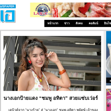
หน้าแรก
ข่าว
สังคม
คอลัมน์
อินไ
นางเอกป้ายแดง “ชมพู อทิตา” สวยแซ่บเว่อร์
เดบิวต์จาก “นางร้าย” สู่ “นางเอก” ชมพู-อทิตา พยัคฆ์ เจ้าของ