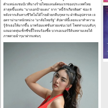
ตำแหน่งแชมป์เวทีนางร้ายไทยแลนด์คนแรกของประเทศไทย
ล่าสุดขึ้นแท่น “นางเอกป้ายแดง” จาก “หนี้รักเกียรติยศ” ช่อง 8
หลังจากเส้นทางชีวิตไม่ได้โรยด้วยกลีบกุหลาบ ฝ่าฟันอุปสรรค เจ
อดราม่ามาหนักหน่วง “มาลัยไทยรัฐ” สัปดาห์นี้เลยจะมาทำความ
รู้จักเธอให้มากขึ้น มาพร้อมแฟชั่นสวยแซ่บเว่อร์ โพสท่าแบบสับๆ
แถมอวดหุ่นเซ็กซี่ขยี้ใจจนร้องซี้ด บวกเอเนอร์จีล้นหลามเลยได้
ภาพสวยฉ่ำๆมาฝากแฟนๆ