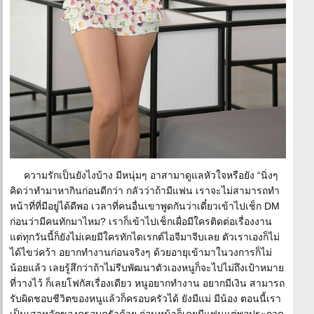
ความรักเป็นยังไงบ้าง มีหนุ่มๆ อาสามาดูแลหัวใจหรือยัง “นิ่งๆ
คิดว่าทำมาหากินก่อนดีกว่า กลัวว่าถ้ามีแฟน เราจะไม่สามารถทำ
หน้าที่ที่มีอยู่ได้ดีพอ เวลาที่คนอื่นเขาพูดกันว่าเดี๋ยวเข้าไปเช็ก DM
ก่อนว่ามีคนทักมาไหม? เราก็เข้าไปเช็กเผื่อมีใครติดต่อเรื่องงาน
แต่ทุกวันนี้ก็ยังไม่เคยมีใครทักไดเรกต์ไอจีมาจีบเลย ตัวเราเองก็ไม่
ได้ไขว่คว้า อยากทำงานก่อนจริงๆ ด้วยอายุเข้ามาในวงการก็ไม่
น้อยแล้ว เลยรู้สึกว่าถ้าไม่รีบพัฒนาตัวเองหนูก็จะไปไม่ถึงเป้าหมาย
ที่วางไว้ ก็เลยโฟกัสเรื่องเดียว หนูอยากทำงาน อยากมีเงิน สามารถ
รับผิดชอบชีวิตของหนูแล้วก็ครอบครัวได้ ยังมีแม่ มีน้อง ตอนนี้เรา