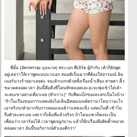
พี่อั๋น (อัครพรรฒ บุนนาค) พระเอก พี่เบิร์ด ผู้กำกับ เค้าก็ยังพูด
อยู่เลยว่าให้เราพูดแบบนางเอก สมมติเป็นฉากที่ต้องใส่อารมณ์ อิน
เนอร์นางร้ายมาเลยค่ะ จนเค้าเบรกด้วยทั้งเรื่องน้ำเสียง สายตา คิ้ว
ขมวดตลอดเวลา อันนี้คือสิ่งที่โดนทักตลอดเอะอะจะพุ่งเข้าใส่เค้า
จะตบเขาอย่างเดียวเลย (หัวเราะ)” กับฟีดแบ็กของละครเป็นไงบ้าง
“ถ้าในเรื่องของการแสดงยังไม่เห็นมีคอมเมนต์ดราม่าโดนว่าอะไร
เอาจริงๆกลัวมากกับการคอมเมนต์ว่าแสดงแข็ง แสดงไม่ดี เข้าไม่
ถึงตัวละครเลย แต่เราก็เต็มที่แล้วจริงๆ ถ้าโดนแซวก็คงจะเป็น
เพื่อนว่าเวลาร้องไห้ เวลาพูดจมูกบาน แล้วก็อีกเรื่องคือติดคิ้วขมวด
ตลอดเวลา อันนี้ขอวิจารณ์ตัวเองดีกว่า”