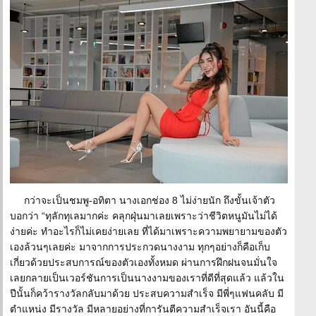
กว่าจะเป็นชมพู-อทิตา นางเอกช่อง 8 ไม่ง่ายนัก ถึงขั้นเจ้าตัว
บอกว่า “ทุลักทุเลมากค่ะ คลุกฝุ่นมาเลยเพราะว่าชีวิตหนูมันไม่ได้
ง่ายค่ะ ทำอะไรก็ไม่เคยง่ายเลย ที่ได้มาเพราะความพยายามของตัว
เองล้วนๆเลยค่ะ มาจากการประกวดนางงาม ทุกๆอย่างก็คือเก็บ
เกี่ยวด้วยประสบการณ์ของตัวเองทั้งหมด ผ่านการฝึกฝนจนมั่นใจ
เลยกลายเป็นเวอร์ชันการเป็นนางงามของเราที่ดีที่สุดแล้ว แล้วใน
ปีนั้นก็คว้ารางวัลกลับมาด้วย ประสบความสำเร็จ มีพี่ๆแฟนคลับ มี
ตำแหน่ง มีรางวัล มีหลายอย่างที่การันตีความสำเร็จเรา อันนี้คือ