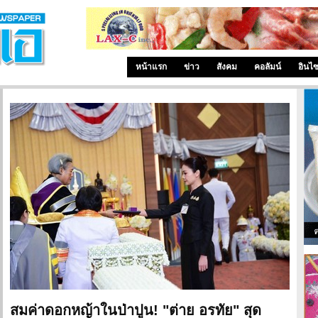
หน้าแรก
ข่าว
สังคม
คอลัมน์
อินไ
สมค่าดอกหญ้าในป่าปูน! "ต่าย อรทัย" สุด